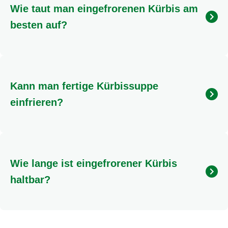
Wie taut man eingefrorenen Kürbis am
sehr weich und eignet sich dann hauptsächlich für
Pürees oder Suppen.
besten auf?
Rohe Kürbiswürfel können oft direkt ins kochende
Wasser gegeben werden. Vorgegarte Kürbiswürfel
oder Kürbismus sollten am besten über Nacht
Kann man fertige Kürbissuppe
langsam im Kühlschrank auftauen. Vom Auftauen in
der Mikrowelle wird abgeraten.
einfrieren?
Ja, fertige Kürbissuppe lässt sich hervorragend
einfrieren. Achte darauf, dass sie vor dem Einfrieren
vollständig abgekühlt ist. Sie hält sich im Gefrierfach
Wie lange ist eingefrorener Kürbis
5-6 Monate. Ein passendes Rezept findest du bei
.
haltbar?
Eingefrorener Kürbis, ob roh oder als Mus, ist im
Tiefkühlfach bei -18 °C für etwa 5 bis 6 Monate