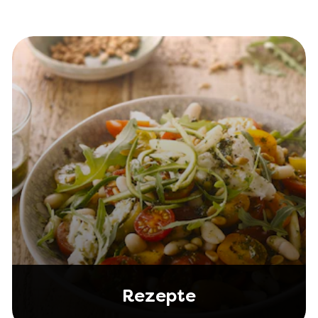
Rezepte