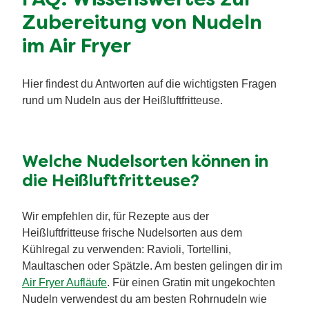
FAQ: Wissenswertes zur
Zubereitung von Nudeln
im Air Fryer
Hier findest du Antworten auf die wichtigsten Fragen
rund um Nudeln aus der Heißluftfritteuse.
Welche Nudelsorten können in
die Heißluftfritteuse?
Wir empfehlen dir, für Rezepte aus der
Heißluftfritteuse frische Nudelsorten aus dem
Kühlregal zu verwenden: Ravioli, Tortellini,
Maultaschen oder Spätzle. Am besten gelingen dir im
Air Fryer Aufläufe
. Für einen Gratin mit ungekochten
Nudeln verwendest du am besten Rohrnudeln wie