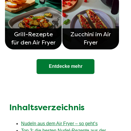
Grill-Rezepte
Zucchini im Air
für den Air Fryer
Fryer
Entdecke mehr
Inhaltsverzeichnis
Nudeln aus dem Air Fryer – so geht’s
Top 3: die besten Nudel-Rezepte aus der