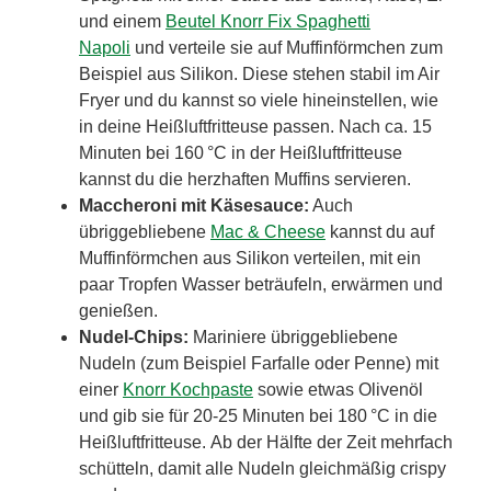
und einem
Beutel Knorr Fix Spaghetti
Napoli
und verteile sie auf Muffinförmchen zum
Beispiel aus Silikon. Diese stehen stabil im Air
Fryer und du kannst so viele hineinstellen, wie
in deine Heißluftfritteuse passen. Nach ca. 15
Minuten bei 160 °C in der Heißluftfritteuse
kannst du die herzhaften Muffins servieren.
Maccheroni mit Käsesauce:
Auch
übriggebliebene
Mac & Cheese
kannst du auf
Muffinförmchen aus Silikon verteilen, mit ein
paar Tropfen Wasser beträufeln, erwärmen und
genießen.
Nudel-Chips:
Mariniere übriggebliebene
Nudeln (zum Beispiel Farfalle oder Penne) mit
einer
Knorr Kochpaste
sowie etwas Olivenöl
und gib sie für 20-25 Minuten bei 180 °C in die
Heißluftfritteuse. Ab der Hälfte der Zeit mehrfach
schütteln, damit alle Nudeln gleichmäßig crispy