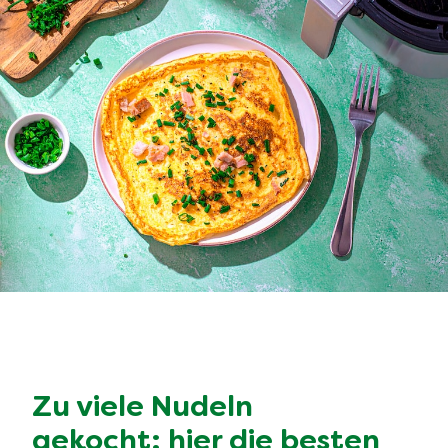
Zu viele Nudeln
gekocht: hier die besten