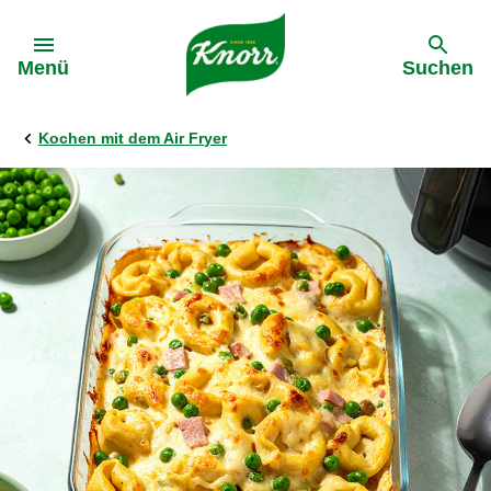
Gehe zu:
Menü
Suchen
Kochen mit dem Air Fryer