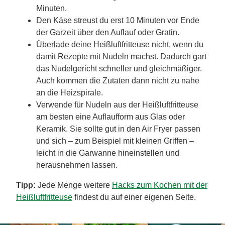
Minuten.
Den Käse streust du erst 10 Minuten vor Ende
der Garzeit über den Auflauf oder Gratin.
Überlade deine Heißluftfritteuse nicht, wenn du
damit Rezepte mit Nudeln machst. Dadurch gart
das Nudelgericht schneller und gleichmäßiger.
Auch kommen die Zutaten dann nicht zu nahe
an die Heizspirale.
Verwende für Nudeln aus der Heißluftfritteuse
am besten eine Auflaufform aus Glas oder
Keramik. Sie sollte gut in den Air Fryer passen
und sich – zum Beispiel mit kleinen Griffen –
leicht in die Garwanne hineinstellen und
herausnehmen lassen.
Tipp:
Jede Menge weitere
Hacks zum Kochen mit der
Heißluftfritteuse
findest du auf einer eigenen Seite.