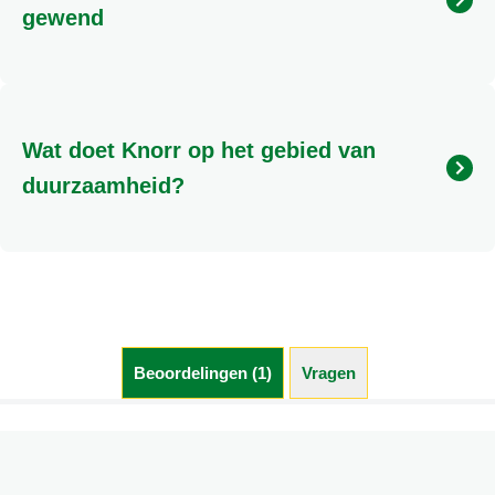
zeggen dat deze geschikt zijn voor veganisten.
gewend
Er kunnen heel veel oorzaken zijn waarom je een
andere smaakervaring ervaart dan anders. Een van
onze productexperts helpt je graag om dit samen
Wat doet Knorr op het gebied van
met jou uit te zoeken. Je kan ons bellen op 0800-
0223055 of gebruik maken van de chat beschikbaar
duurzaamheid?
op deze website
Meer informatie over Knorr en Duurzaamheid kunt u
vinden door hier te klikken.
Beoordelingen (1)
Vragen (0)