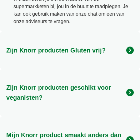
supermarkketen bij jou in de buurt te raadplegen. Je
kan ook gebruik maken van onze chat om een van
onze adviseurs te vragen.
Zijn Knorr producten Gluten vrij?
Gluten zijn eiwitten die voorkomen in granen zoals
tarwe, rogge, gerst, haver, spelt en kamut. Wanneer
deze granen (of een ingrediënt gemaakt van deze
Zijn Knorr producten geschikt voor
granen, zoals tarwemeel) worden genoemd bij de
ingrediënten van een product, bevat het product
veganisten?
gluten. Producten zijn Gluten vrij wanneer er minder
dan 20 ppm gluten in product is verwerkt. Wanneer
Producten zijn geschikt voor veganisten waanneer
Knorr producten Gluten vrij zijn staat dit vermeld op
er ingredienten in zijn verwerkt niet van dierlijke
de verpakking met het Glutenvrij logo
oorsprong. Op dit moment zijn er binnen Knorr geen
Mijn Knorr product smaakt anders dan
producten waarvan we met 100% zekerheid kunnen