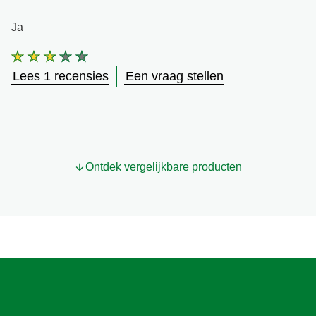
Ja
De
gemiddelde
Lees 1 recensies
Een vraag stellen
beoordeling
van
deze
Foodtrips
Taquitos
is
3.0
Ontdek vergelijkbare producten
van
de
5
op
basis
van
1
beoordelingen.