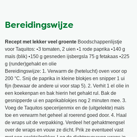
Bereidingswijze
Recept met lekker veel groente
Boodschappenlijstje
voor Taquitos: •3 tomaten, 2 uien •1 rode paprika •140 g
maïs (blik) •150 g gesneden ijsbergsla 75 g fetakaas •225
g (runder)gehakt en olie
Bereidingswijze: 1. Verwarm de (hetelucht) oven voor op
200 °C. Snij de paprika in kleine blokjes en snipper 1 ui
fijn (bewaar de andere ui voor stap 5). 2. Verhit 1 el olie in
een koekenpan en bak hierin het gehakt rul. Bak de
gesnipperde ui en paprikablokjes nog 2 minuten mee. 3.
Voeg de Taquitos specerijenmix en de (uitgelekte) maïs
toe en verwarm het geheel al roerend goed door. 4. Haal
de wraps uit de verpakking. Verdeel het gehaktmengsel
over de wraps en vouw ze dicht. Prik ze eventueel vast