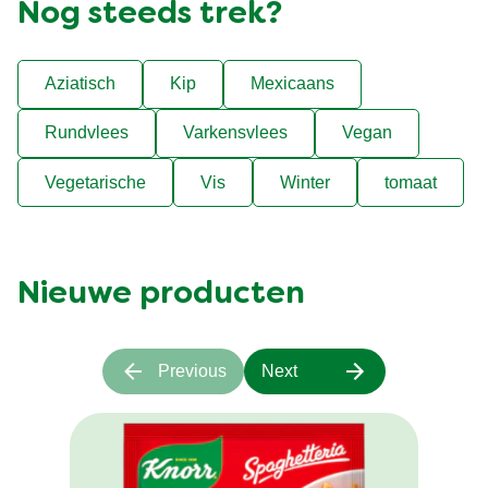
Nog steeds trek?
Aziatisch
Kip
Mexicaans
Rundvlees
Varkensvlees
Vegan
Vegetarische
Vis
Winter
tomaat
Nieuwe producten
Previous
Next