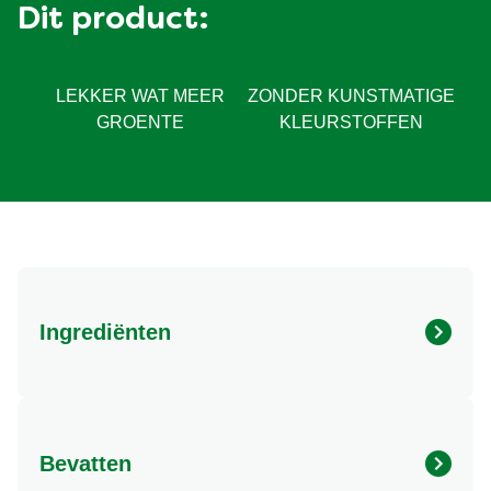
Dit product:
LEKKER WAT MEER
ZONDER KUNSTMATIGE
GROENTE
KLEURSTOFFEN
Ingrediënten
Ingrediënten: Ingrediënten Pico de gallo Kruidenmix:
maltodextrine, limoensappoeder (maltodextrine,
limoensap), aroma, tomatenpoeder 5,9%, uipoeder,
Bevatten
knoflookpoeder 4,4%, suiker, gejodeerd zout,