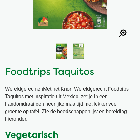
Snel en makkelijk
Mixen
Terugroepactie Basilicum Roomsaus
Vegetarisch
Smaakmakers
Wereldkeukens
Sauzen en Jus
Soepen
Foodtrips Taquitos
Kant-en-klaar
WereldgerechtenMet het Knorr Wereldgerecht Foodtrips
Taquitos met inspiratie uit Mexico, zet je in een
Good Snacks
handomdraai een heerlijke maaltijd met lekker veel
groente op tafel. Zie de boodschappenlijst en bereiding
hieronder.
Vegetarisch