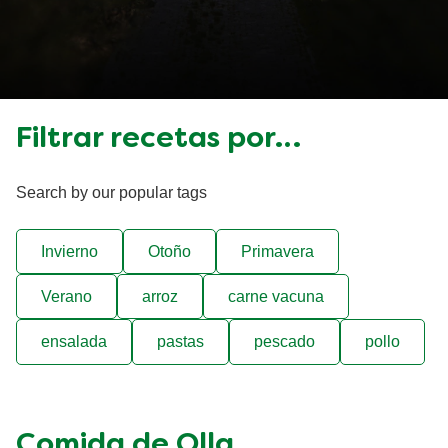
Filtrar recetas por…
Search by our popular tags
Invierno
Otoño
Primavera
Verano
arroz
carne vacuna
ensalada
pastas
pescado
pollo
Comida de Olla