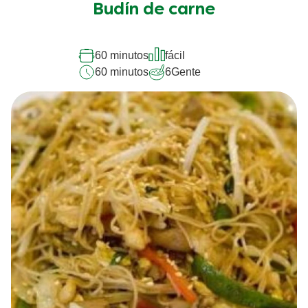
Budín de carne
60 minutos
fácil
60 minutos
6
Gente