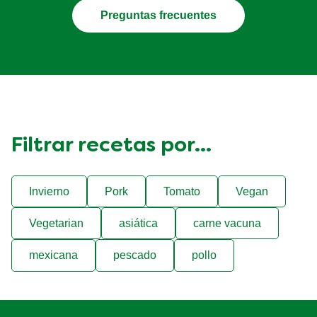
Preguntas frecuentes
Filtrar recetas por...
Invierno
Pork
Tomato
Vegan
Vegetarian
asiática
carne vacuna
mexicana
pescado
pollo