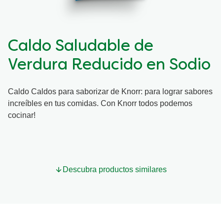
Organic stock pots
Organic stock pots
Caldo Saludable de
Gravy pots
Gravy pots
Verdura Reducido en Sodio
Soup
Soup
Caldo Caldos para saborizar de Knorr: para lograr sabores
increíbles en tus comidas. Con Knorr todos podemos
Aromat
Aromat
cocinar!
Pasta
Pasta
Descubra productos similares