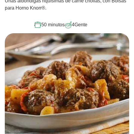
Unas albóndigas riquísimas de carne criollas, con Bolsas
para Horno Knorr®.
50 minutos
4
Gente