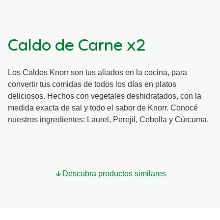
Organic stock pots
Organic stock pots
Caldo de Carne x2
Gravy pots
Gravy pots
Los Caldos Knorr son tus aliados en la cocina, para
Soup
Soup
convertir tus comidas de todos los días en platos
deliciosos. Hechos con vegetales deshidratados, con la
Aromat
Aromat
medida exacta de sal y todo el sabor de Knorr. Conocé
nuestros ingredientes: Laurel, Perejil, Cebolla y Cúrcuma.
Pasta
Pasta
Descubra productos similares