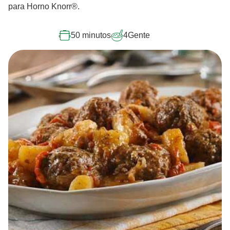
para Horno Knorr®.
50 minutos
4
Gente