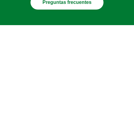
Preguntas frecuentes
Filtrar recetas por...
Invierno
Pork
Tomato
Vegan
Vegetarian
asiática
carne vacuna
mexicana
pescado
pollo