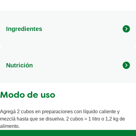
Ingredientes
Nutrición
Calorías
13 (kcal)
Modo de uso
Grasas totales
1,1g
Grasas saturadas
0,8g
Agregá 2 cubos en preparaciones con líquido caliente y
Sal
994mg
mezclá hasta que se disuelva. 2 cubos = 1 litro o 1,2 kg de
alimento.
Carbohidratos totales
0,7g