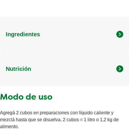
Ingredientes
Nutrición
Calorías
12 (kcal)
Modo de uso
Grasas totales
0,9g
Grasas saturadas
0,5g
Agregá 2 cubos en preparaciones con líquido caliente y
Sal
1038mg
mezclá hasta que se disuelva. 2 cubos = 1 litro o 1,2 kg de
alimento.
Carbohidratos totales
0,6g