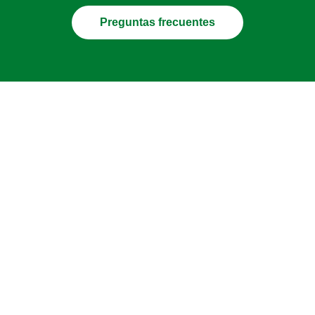
Preguntas frecuentes
Filtrar recetas por...
Invierno
Pork
Tomato
Vegan
Vegetarian
asiática
carne vacuna
mexicana
pescado
pollo