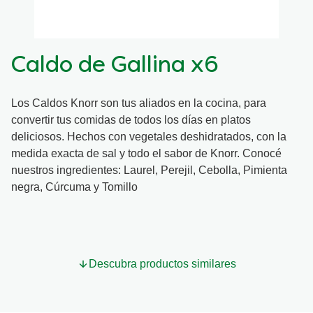
Organic stock pots
Organic stock pots
Caldo de Gallina x6
Gravy pots
Gravy pots
Los Caldos Knorr son tus aliados en la cocina, para
Soup
Soup
convertir tus comidas de todos los días en platos
deliciosos. Hechos con vegetales deshidratados, con la
Aromat
Aromat
medida exacta de sal y todo el sabor de Knorr. Conocé
nuestros ingredientes: Laurel, Perejil, Cebolla, Pimienta
negra, Cúrcuma y Tomillo
Pasta
Pasta
Descubra productos similares