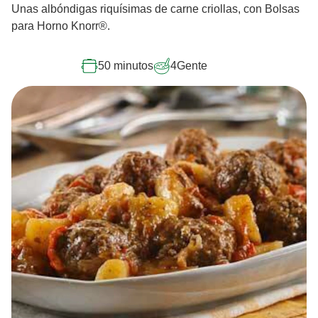
Unas albóndigas riquísimas de carne criollas, con Bolsas
para Horno Knorr®.
50 minutos
4
Gente