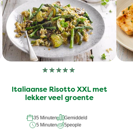
basis
van
1
beoordelingen.
Geen
beoordelingen
ingediend
Italiaanse Risotto XXL met
voor
lekker veel groente
deze
recipe
35 Minuten
Gemiddeld
5 Minuten
5
people