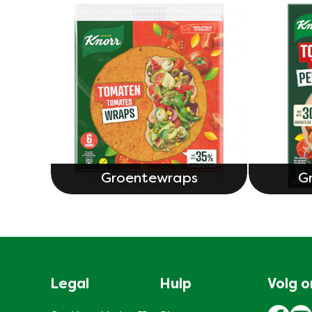
Groentewraps
G
Legal
Hulp
Volg o