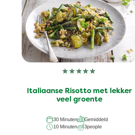
Geen
beoordelingen
ingediend
Italiaanse Risotto met lekker
voor
veel groente
deze
recipe
30 Minuten
Gemiddeld
10 Minuten
3
people