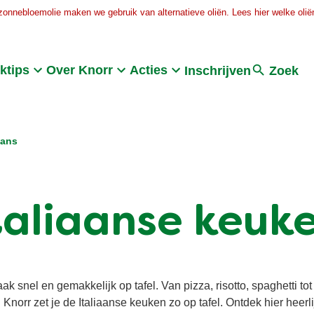
zonnebloemolie maken we gebruik van alternatieve oliën. Lees hier welke oliën
Search
ktips
Over Knorr
Acties
Inschrijven
Zoek
aans
taliaanse keuk
ak snel en gemakkelijk op tafel. Van pizza, risotto, spaghetti to
 Knorr zet je de Italiaanse keuken zo op tafel. Ontdek hier heerli