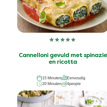
Geen
beoordelingen
ingediend
Cannelloni gevuld met spinazi
voor
en ricotta
deze
recipe
15 Minuten
Eenvoudig
20 Minuten
4
people