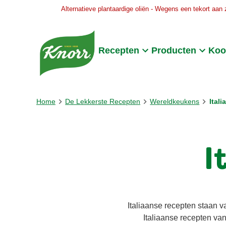
Alternatieve plantaardige oliën - Wegens een tekort aan 
Skip to:
Main content
Footer
Recepten
Producten
Koo
Home
De Lekkerste Recepten
Wereldkeukens
Itali
I
Italiaanse recepten staan va
Italiaanse recepten van