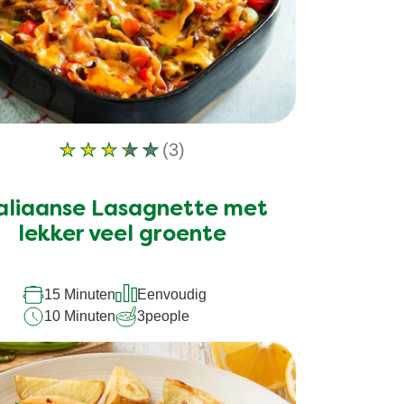
(3)
De
gemiddelde
beoordeling
taliaanse Lasagnette met
van
lekker veel groente
deze
Italiaanse
15 Minuten
Eenvoudig
Lasagnette
10 Minuten
3
people
met
lekker
veel
groente