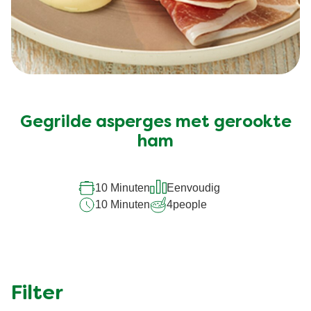
Gegrilde asperges met gerookte
ham
10 Minuten
Eenvoudig
10 Minuten
4
people
Filter