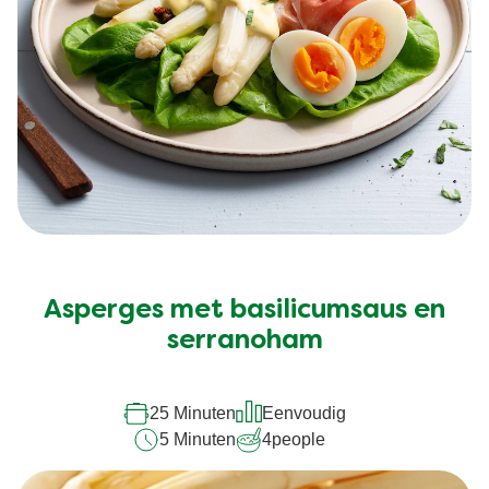
Asperges met basilicumsaus en
serranoham
25 Minuten
Eenvoudig
5 Minuten
4
people