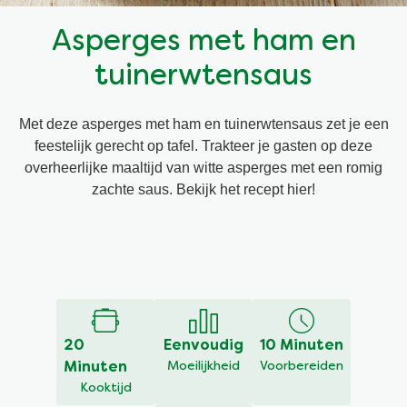
Snel en makkelijk
Mixen
Terugroepactie Basilicum Roomsaus
Asperges met ham en
tuinerwtensaus
Vegetarisch
Smaakmakers
Met deze asperges met ham en tuinerwtensaus zet je een
Wereldkeukens
Sauzen en Jus
feestelijk gerecht op tafel. Trakteer je gasten op deze
overheerlijke maaltijd van witte asperges met een romig
zachte saus. Bekijk het recept hier!
Soepen
Kant-en-klaar
Good Snacks
20
Eenvoudig
10 Minuten
Minuten
Moeilijkheid
Voorbereiden
Kooktijd