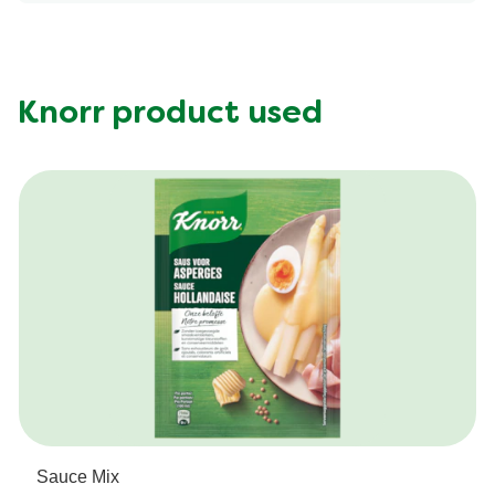
Vet (g)
230.789 kcal
Vezel (g)
4.929 g
Knorr product used
Sauce Mix