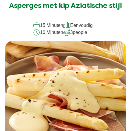
Asperges met kip Aziatische stijl
15 Minuten
Eenvoudig
10 Minuten
3
people