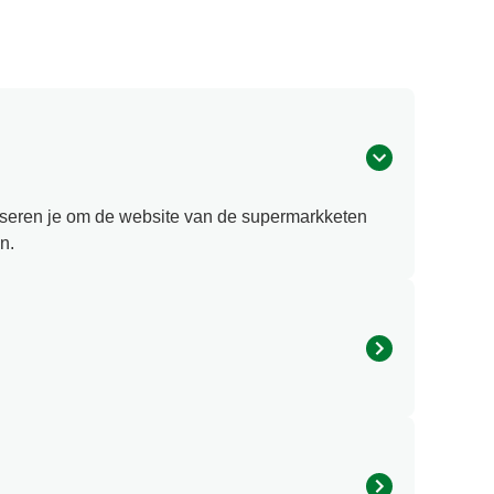
viseren je om de website van de supermarkketen
n.
granen (of een ingrediënt gemaakt van deze
ucten zijn Gluten vrij wanneer er minder dan 20
met het Glutenvrij logo