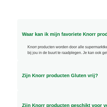
Waar kan ik mijn favoriete Knorr pr
Knorr producten worden door alle supermarktke
bij jou in de buurt te raadplegen. Je kan ook 
Zijn Knorr producten Gluten vrij?
Gluten zijn eiwitten die voorkomen in granen z
granen, zoals tarwemeel) worden genoemd bij d
ppm gluten in product is verwerkt. Wanneer Knor
Zijn Knorr producten geschikt voor 