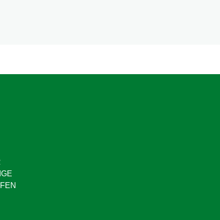
R
IGE
FEN