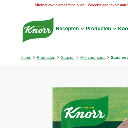
Alternatieve plantaardige oliën - Wegens een tekort aan 
Skip to:
Main content
Footer
Recepten
Producten
Koo
Home
Producten
Sauzen
Mix voor saus
Saus vo