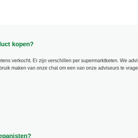
oduct kopen?
tens verkocht. Er zijn verschillen per supermarktketen. We ad
gebruik maken van onze chat om een van onze adviseurs te vrage
oals tarwe, rogge, gerst, haver, spelt en kamut. Wanneer deze 
e ingrediënten van een product, bevat het product gluten. Prod
r producten Gluten vrij zijn staat dit vermeld op de verpakking 
veganisten?