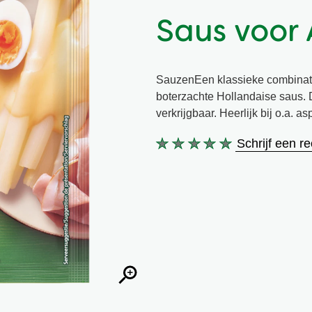
Saus voor
SauzenEen klassieke combinati
boterzachte Hollandaise saus. 
verkrijgbaar. Heerlijk bij o.a. 
Schrijf een r
Geen
beoordelingen
ingediend
voor
deze
product