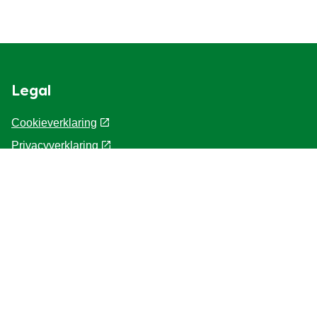
Legal
Cookieverklaring
Privacyverklaring
Cookie-instellingen
Gebruiksvoorwaarden
Over Knorr
Contact
Toegankelijkheid
Hulp