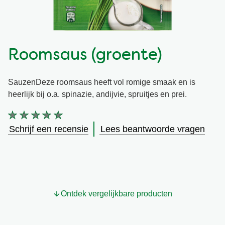
Snel en makkelijk
Mixen
Terugroepactie Basilicum Roomsaus
Vegetarisch
Smaakmakers
Roomsaus (groente)
Wereldkeukens
Sauzen en Jus
SauzenDeze roomsaus heeft vol romige smaak en is
heerlijk bij o.a. spinazie, andijvie, spruitjes en prei.
Soepen
Geen
beoordelingen
Schrijf een recensie
Lees beantwoorde vragen
ingediend
Kant-en-klaar
voor
deze
product
Good Snacks
Ontdek vergelijkbare producten