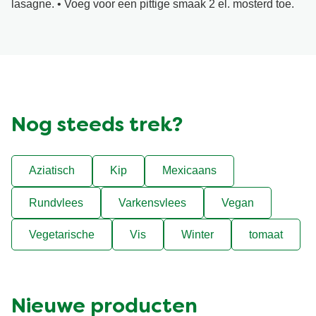
lasagne. • Voeg voor een pittige smaak 2 el. mosterd toe.
Nog steeds trek?
Aziatisch
Kip
Mexicaans
Rundvlees
Varkensvlees
Vegan
Vegetarische
Vis
Winter
tomaat
Nieuwe producten