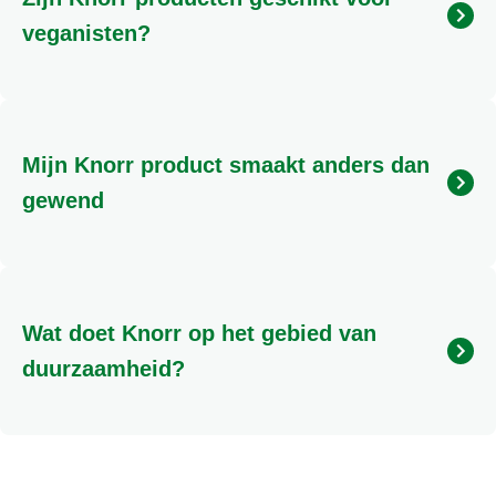
granen, zoals tarwemeel) worden genoemd bij de
ingrediënten van een product, bevat het product
veganisten?
gluten. Producten zijn Gluten vrij wanneer er minder
dan 20 ppm gluten in product is verwerkt. Wanneer
Producten zijn geschikt voor veganisten waanneer
Knorr producten Gluten vrij zijn staat dit vermeld op
er ingredienten in zijn verwerkt niet van dierlijke
de verpakking met het Glutenvrij logo
oorsprong. Op dit moment zijn er binnen Knorr geen
Mijn Knorr product smaakt anders dan
producten waarvan we met 100% zekerheid kunnen
zeggen dat deze geschikt zijn voor veganisten.
gewend
Er kunnen heel veel oorzaken zijn waarom je een
andere smaakervaring ervaart dan anders. Een van
onze productexperts helpt je graag om dit samen
Wat doet Knorr op het gebied van
met jou uit te zoeken. Je kan ons bellen op 0800-
0223055 of gebruik maken van de chat beschikbaar
duurzaamheid?
op deze website
Meer informatie over Knorr en Duurzaamheid kunt u
vinden door hier te klikken.