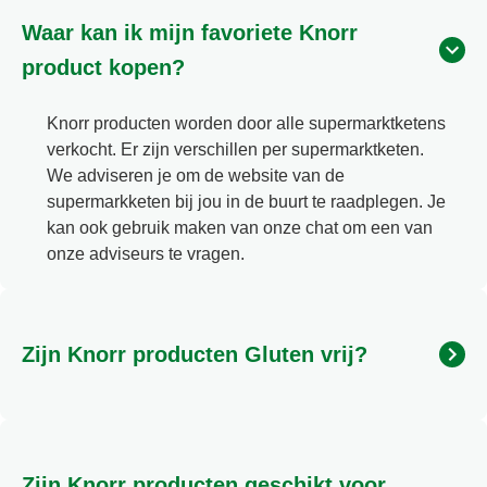
Waar kan ik mijn favoriete Knorr
product kopen?
Knorr producten worden door alle supermarktketens
verkocht. Er zijn verschillen per supermarktketen.
We adviseren je om de website van de
supermarkketen bij jou in de buurt te raadplegen. Je
kan ook gebruik maken van onze chat om een van
onze adviseurs te vragen.
Zijn Knorr producten Gluten vrij?
Gluten zijn eiwitten die voorkomen in granen zoals
tarwe, rogge, gerst, haver, spelt en kamut. Wanneer
deze granen (of een ingrediënt gemaakt van deze
Zijn Knorr producten geschikt voor