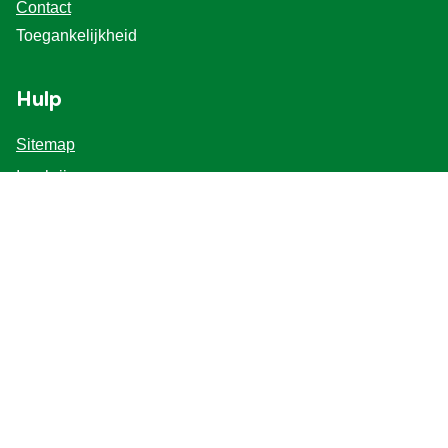
Contact
Toegankelijkheid
Hulp
Sitemap
Inschrijven
Veel Gestelde Vragen
Voor Professionals
Volg ons
Locatie