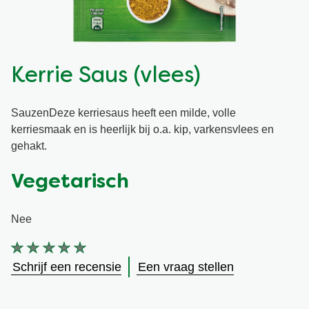
Snel en makkelijk
Mixen
Terugroepactie Basilicum Roomsaus
Vegetarisch
Smaakmakers
Kerrie Saus (vlees)
Wereldkeukens
Sauzen en Jus
SauzenDeze kerriesaus heeft een milde, volle
kerriesmaak en is heerlijk bij o.a. kip, varkensvlees en
Soepen
gehakt.
Vegetarisch
Kant-en-klaar
Nee
Good Snacks
Geen
beoordelingen
Schrijf een recensie
Een vraag stellen
ingediend
voor
deze