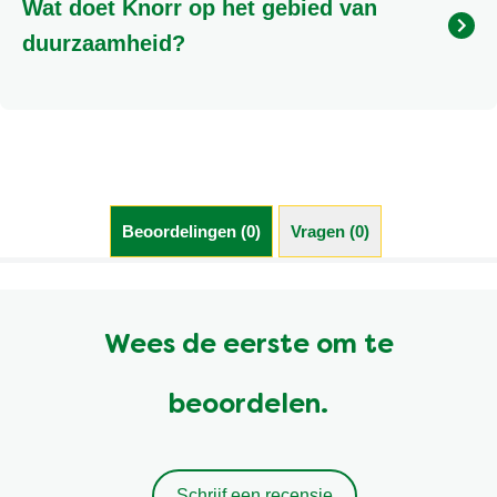
Wat doet Knorr op het gebied van
met jou uit te zoeken. Je kan ons bellen op 0800-
0223055 of gebruik maken van de chat beschikbaar
duurzaamheid?
op deze website
Meer informatie over Knorr en Duurzaamheid kunt u
vinden door hier te klikken.
Beoordelingen (0)
Vragen (0)
Wees de eerste om te
beoordelen.
Schrijf een recensie