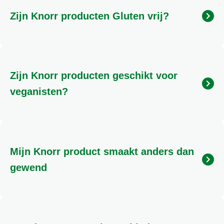
Zijn Knorr producten Gluten vrij?
Gluten zijn eiwitten die voorkomen in granen zoals
tarwe, rogge, gerst, haver, spelt en kamut. Wanneer
deze granen (of een ingrediënt gemaakt van deze
Zijn Knorr producten geschikt voor
granen, zoals tarwemeel) worden genoemd bij de
ingrediënten van een product, bevat het product
veganisten?
gluten. Producten zijn Gluten vrij wanneer er minder
dan 20 ppm gluten in product is verwerkt. Wanneer
Producten zijn geschikt voor veganisten waanneer
Knorr producten Gluten vrij zijn staat dit vermeld op
er ingredienten in zijn verwerkt niet van dierlijke
de verpakking met het Glutenvrij logo
oorsprong. Op dit moment zijn er binnen Knorr geen
Mijn Knorr product smaakt anders dan
producten waarvan we met 100% zekerheid kunnen
zeggen dat deze geschikt zijn voor veganisten.
gewend
Er kunnen heel veel oorzaken zijn waarom je een
andere smaakervaring ervaart dan anders. Een van
onze productexperts helpt je graag om dit samen