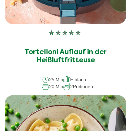
Keine
Bewertungen
für
Tortelloni Auflauf in der
dieses
Heißluftfritteuse
recipe
abgegeben
25 Min
Einfach
20 Min
2
Portionen