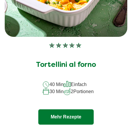
Keine
Bewertungen
für
Tortellini al forno
dieses
recipe
40 Min
Einfach
abgegeben
30 Min
2
Portionen
Mehr Rezepte