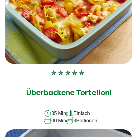
Keine
Bewertungen
für
Überbackene Tortelloni
dieses
recipe
35 Min
Einfach
abgegeben
00 Min
3
Portionen