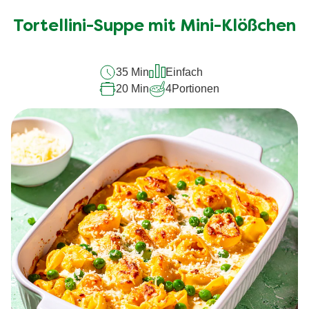
Bewertungen
für
Tortellini-Suppe mit Mini-Klößchen
dieses
recipe
35 Min
Einfach
abgegeben
20 Min
4
Portionen