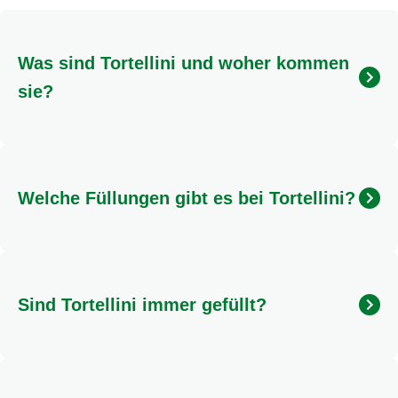
Was sind Tortellini und woher kommen
sie?
Tortellini sind kleine, gefüllte Nudeltaschen, die
ursprünglich aus der italienischen Region Emilia
Romagna, insbesondere aus Bologna, stammen. Ihr
Welche Füllungen gibt es bei Tortellini?
Name bedeutet "kleine Kuchen".
Traditionell werden Tortellini mit einer Fleischfüllung
zubereitet. Es gibt aber auch viele beliebte Varianten
mit Käse- oder Gemüsefüllungen, die für jeden
Sind Tortellini immer gefüllt?
Geschmack etwas bieten.
Ja, Tortellini sind immer gefüllte Nudeln. Die Füllung
ist ein wesentlicher Bestandteil dieser italienischen
Spezialität und macht sie so besonders lecker.