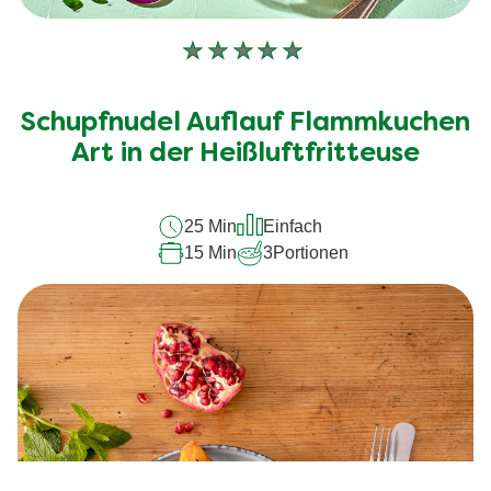
Keine
Bewertungen
für
Schupfnudel Auflauf Flammkuchen
dieses
recipe
Art in der Heißluftfritteuse
abgegeben
25 Min
Einfach
15 Min
3
Portionen