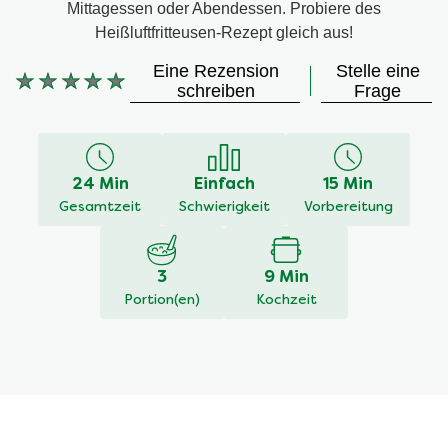
Mittagessen oder Abendessen. Probiere des
Heißluftfritteusen-Rezept gleich aus!
Eine Rezension
Stelle eine
Keine
schreiben
Frage
Bewertungen
für
dieses
recipe
24 Min
Einfach
15 Min
abgegeben
Gesamtzeit
Schwierigkeit
Vorbereitung
3
9 Min
Portion(en)
Kochzeit