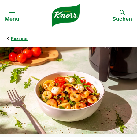
Gehe zu:
Menü
Suchen
Rezepte