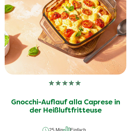
Keine
Bewertungen
für
Gnocchi-Auflauf alla Caprese in
dieses
recipe
der Heißluftfritteuse
abgegeben
25 Min
Einfach