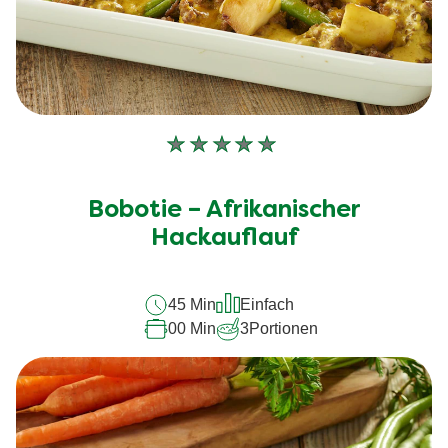
Keine
Bewertungen
für
Bobotie – Afrikanischer
dieses
Hackauflauf
recipe
abgegeben
45 Min
Einfach
00 Min
3
Portionen