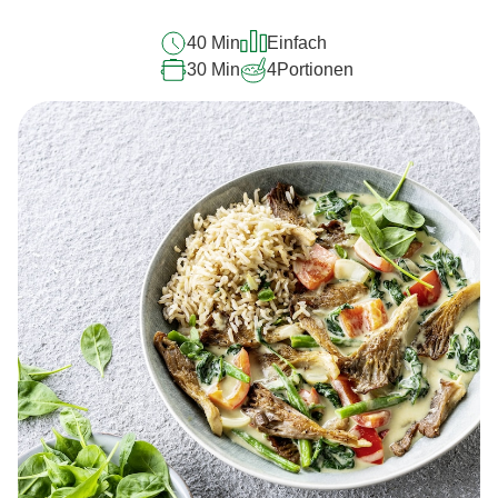
recipe
40 Min
Einfach
abgegeben
30 Min
4
Portionen