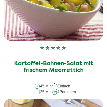
Keine
Bewertungen
für
Kartoffel-Bohnen-Salat mit
dieses
frischem Meerrettich
recipe
abgegeben
45 Min
Einfach
25 Min
4
Portionen