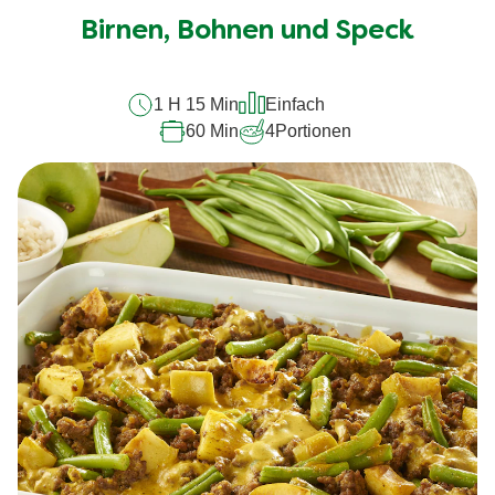
für
Birnen, Bohnen und Speck
dieses
recipe
1 H 15 Min
Einfach
abgegeben
60 Min
4
Portionen