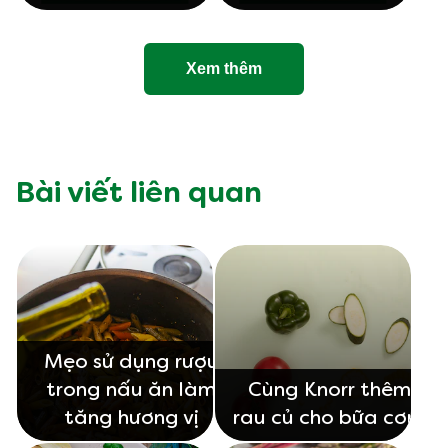
Xem thêm
Bài viết liên quan
Mẹo sử dụng rượu
trong nấu ăn làm
Cùng Knorr thêm
tăng hương vị
rau củ cho bữa cơm