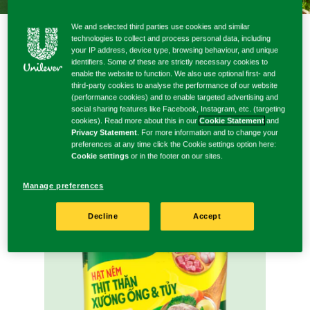
We and selected third parties use cookies and similar
technologies to collect and process personal data, including
your IP address, device type, browsing behaviour, and unique
identifiers. Some of these are strictly necessary cookies to
HẠT NÊM
enable the website to function. We also use optional first- and
third-party cookies to analyse the performance of our website
(performance cookies) and to enable targeted advertising and
social sharing features like Facebook, Instagram, etc. (targeting
cookies). Read more about this in our
Cookie Statement
and
Privacy Statement
. For more information and to change your
preferences at any time click the Cookie settings option here:
Khám phá sản phẩm
Cookie settings
or in the footer on our sites.
Manage preferences
Decline
Accept