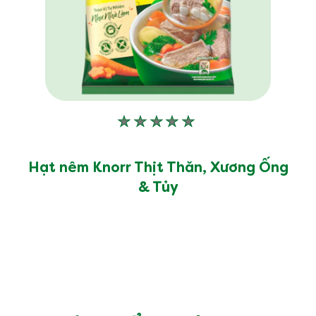
Không
có
xếp
Hạt nêm Knorr Thịt Thăn, Xương Ống
hạng
& Tủy
nào
được
gửi
cho
product
này