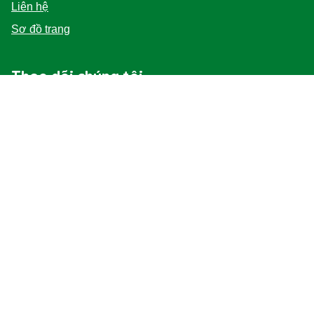
Liên hệ
Sơ đồ trang
Theo dõi chúng tôi
Vị trí
Vietnam
Thay đổi địa điểm
© 2026 Copyright Unilever