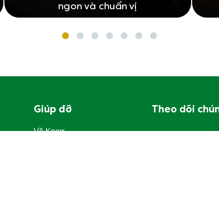
ngon và chuẩn vị
Giúp đỡ
Theo dõi chún
Về Knorr
Câu hỏi thường gặp
Đăng ký
Cơm Nhà Đủ Rau
Nông trại heo sạch chuẩn Vietgap
iktok shop
Liên hệ