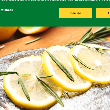
eferences
Decline
A