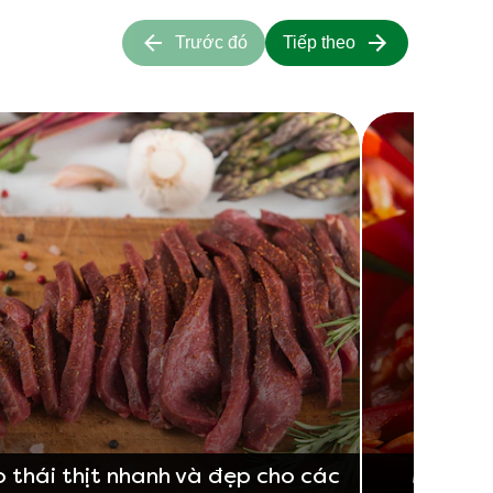
Trước đó
Tiếp theo
 thái thịt nhanh và đẹp cho các
Mẹo thá