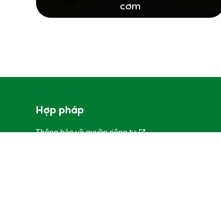
cơm
Hợp pháp
Thông báo về quyền riêng tư
Thông báo về Cookie
Thông báo pháp lý
Khả năng truy cập
Quy trình giải quyết khiếu nại của người tiêu dùng
Điều khoản và điều kiện chương trình thương hiệu T