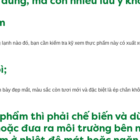
 dùng, mà còn nhiều lưu ý kh
ẩm
 lạnh nào đó, bạn cần kiểm tra kỹ xem thực phẩm này có xuất x
ì;
h bày đẹp mắt, màu sắc còn tươi mới và đặc biệt là ép chân k
 phẩm thì phải chế biến và 
oặc đưa ra môi trường bên 