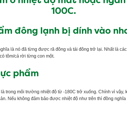
m ở nhiệt độ mát hoặc ngăn 
100C.
ẩm đông lạnh bị dính vào n
hĩa là nó đã từng được rã đông và tái đông trở lại. Nhất là các 
ó tôm/cá rời từng con một.
thực phẩm
trong môi trường nhiệt độ từ -180C trở xuống. Chính vì vậy,
quản. Nếu không đảm bảo được nhiệt độ như trên thì đồng nghĩa