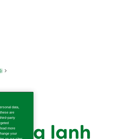
ị
ersonal data,
 these are
third-party
rgeted
đông lạnh
. Read more
 change your
ter on our sites.