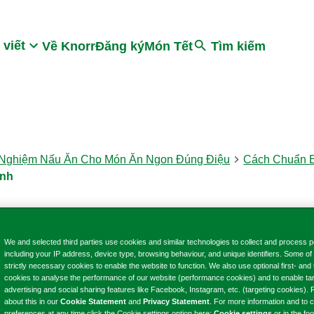
Search
 viết
Về Knorr
Đăng ký
Món Tết
Tìm kiếm
 Nghiệm Nấu Ăn Cho Món Ăn Ngon Đúng Điệu
Cách Chuẩn B
ạnh
MẸO CHUẨN BỊ
We and selected third parties use cookies and similar technologies to collect and process p
including your IP address, device type, browsing behaviour, and unique identifiers. Some of
strictly necessary cookies to enable the website to function. We also use optional first- and 
cookies to analyse the performance of our website (performance cookies) and to enable ta
ụng thực phẩm 
advertising and social sharing features like Facebook, Instagram, etc. (targeting cookies)
about this in our
Cookie Statement
and
Privacy Statement
. For more information and to
preferences at any time click the Cookie settings option here:
Cookie settings
or in the foo