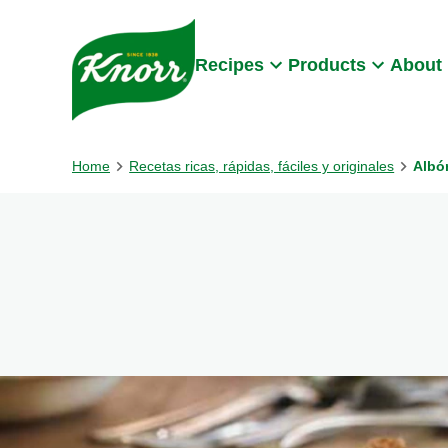
Skip to:
Main content
Footer
Recipes
Products
About
Home
Recetas ricas, rápidas, fáciles y originales
Albó