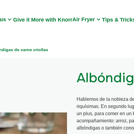
Search
 us
Air Fryer
Give it More with Knorr
Tips & Trick
ndigas de carne criollas
Albóndig
Hablemos de la nobleza de 
riquísimas. En segundo lug
un plus, para comer en un b
acompañamiento: arroz, pa
albóndigas o también con