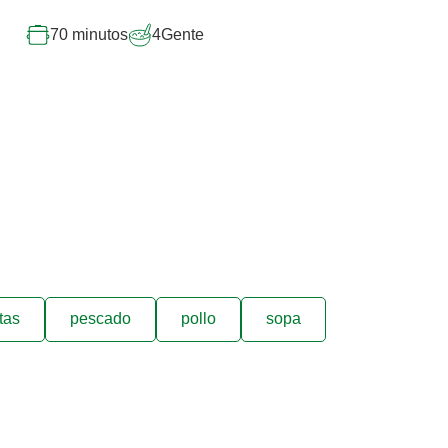
70 minutos
4
Gente
tas
pescado
pollo
sopa