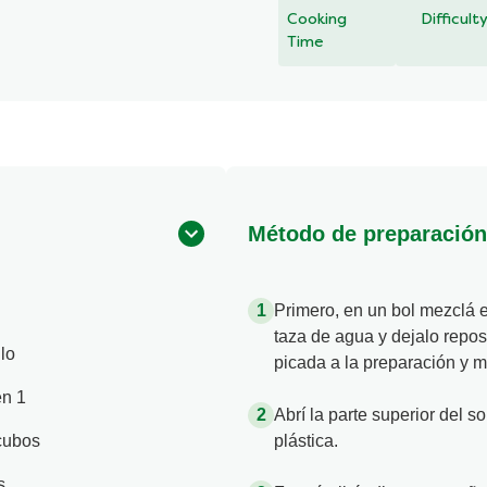
Cooking
Difficult
Time
Método de preparación
Primero, en un bol mezclá 
taza de agua y dejalo repo
lo
picada a la preparación y m
en 1
Abrí la parte superior del so
cubos
plástica.
s