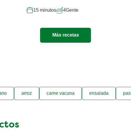
15 minutos
4
Gente
Más recetas
ano
arroz
carne vacuna
ensalada
pas
ctos