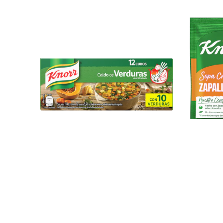
Caldos
Legal
Ayuda
Síga