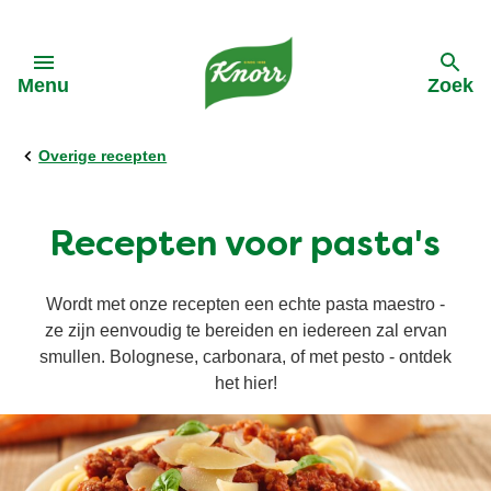
Skip to:
Menu
Zoek
terug
terug
terug
terug
terug
Overige recepten
Alle Recepten
Alle Producten
Alle Kooktips
Ontdek Knorr
Alle Acties
Recepten voor pasta's
Pasta
Cup a Soup
Asperges
Onze-purpose
Cup A Soup
Wordt met onze recepten een echte pasta maestro -
ze zijn eenvoudig te bereiden en iedereen zal ervan
Groentewraps
Groentepasta's
Groente
Geschiedenis van Knorr
smullen. Bolognese, carbonara, of met pesto - ontdek
het hier!
Soep
Groentewraps
Vegetarisch
Reclames Knorr
Ingredienten
Wereldgerechten
Vegan
Duurzame inkoop