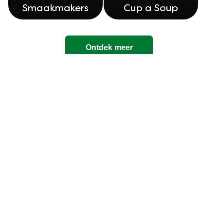
Smaakmakers
Cup a Soup
Ontdek meer
Legal
Cookieverklaring
Privacyverklaring
Cookie-instellingen
Gebruiksvoorwaarden
Over Knorr