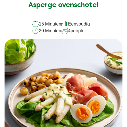
Asperge ovenschotel
voor
deze
recipe
15 Minuten
Eenvoudig
20 Minuten
4
people