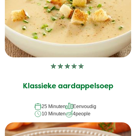
Geen
beoordelingen
ingediend
Klassieke aardappelsoep
voor
deze
recipe
25 Minuten
Eenvoudig
10 Minuten
4
people