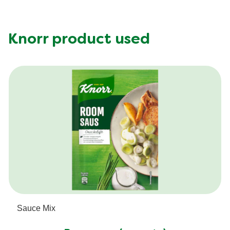
Vezel (g)
4.787 g
Knorr product used
Sauce Mix