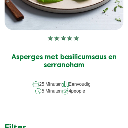
Geen
beoordelingen
ingediend
Asperges met basilicumsaus en
voor
deze
serranoham
recipe
25 Minuten
Eenvoudig
5 Minuten
4
people
Filter