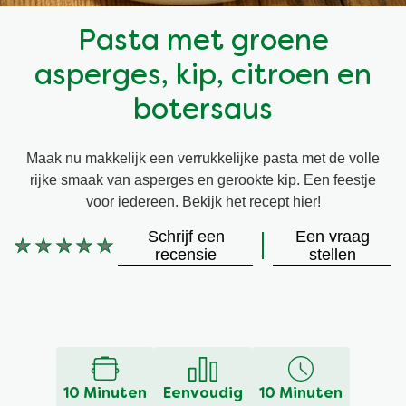
Snel en makkelijk
Mixen
Terugroepactie Basilicum Roomsaus
Pasta met groene
asperges, kip, citroen en
Vegetarisch
Smaakmakers
botersaus
Wereldkeukens
Sauzen en Jus
Maak nu makkelijk een verrukkelijke pasta met de volle
rijke smaak van asperges en gerookte kip. Een feestje
Soepen
voor iedereen. Bekijk het recept hier!
Schrijf een
Een vraag
Kant-en-klaar
Geen
recensie
stellen
beoordelingen
ingediend
Good Snacks
voor
deze
recipe
10 Minuten
Eenvoudig
10 Minuten