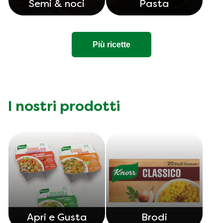
Semi & noci
Pasta
Più ricette
I nostri prodotti
Apri e Gusta
Brodi