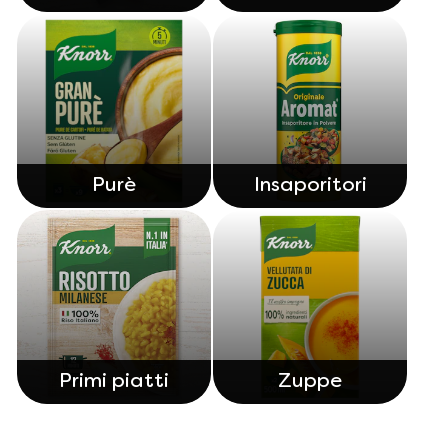
Purè
Insaporitori
Primi piatti
Zuppe