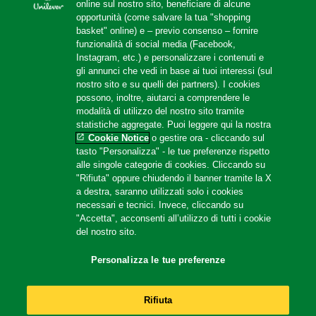
online sul nostro sito, beneficiare di alcune
Localizzatore di negozi
opportunità (come salvare la tua "shopping
Contattaci
basket" online) e – previo consenso – fornire
funzionalità di social media (Facebook,
Amazon Store
Instagram, etc.) e personalizzare i contenuti e
gli annunci che vedi in base ai tuoi interessi (sul
nostro sito e su quelli dei partners). I cookies
possono, inoltre, aiutarci a comprendere le
Follow us
modalità di utilizzo del nostro sito tramite
statistiche aggregate. Puoi leggere qui la nostra
Cookie Notice
o gestire ora - cliccando sul
tasto "Personalizza" - le tue preferenze rispetto
alle singole categorie di cookies. Cliccando su
"Rifiuta" oppure chiudendo il banner tramite la X
a destra, saranno utilizzati solo i cookies
necessari e tecnici. Invece, cliccando su
Location
"Accetta", acconsenti all’utilizzo di tutti i cookie
del nostro sito.
Italy
Change Location
Personalizza le tue preferenze
© 2026 Copyright Unilever
Rifiuta