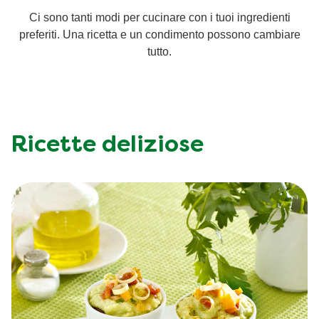
Ci sono tanti modi per cucinare con i tuoi ingredienti
Ricette a base di cereali
Insaporitori
preferiti. Una ricetta e un condimento possono cambiare
tutto.
Le ricette di Chiara Maci per Knorr
Consigli del mestiere
Ricette deliziose