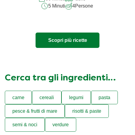
5 Minuti
4
Persone
Scopri più ricette
Cerca tra gli ingredienti…
carne
cereali
legumi
pasta
pesce & frutti di mare
risotti & paste
semi & noci
verdure