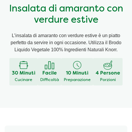
Insalata di amaranto con
Ricette a base di cereali
Insaporitori
verdure estive
Le ricette di Chiara Maci per Knorr
L’insalata di amaranto con verdure estive è un piatto
perfetto da servire in ogni occasione. Utilizza il Brodo
Consigli del mestiere
Liquido Vegetale 100% Ingredienti Naturali Knorr.
30 Minuti
Facile
10 Minuti
4 Persone
Cucinare
Difficoltà
Preparazione
Porzioni