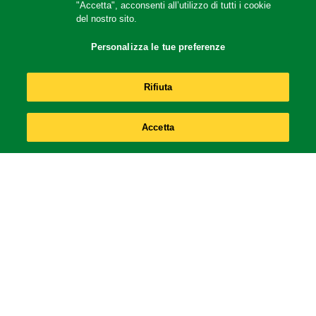
"Accetta", acconsenti all’utilizzo di tutti i cookie
del nostro sito.
Gran Purè
Personalizza le tue preferenze
Rifiuta
Accetta
Legal
Accessibilità
Cookie Notice
PRIVACY NOTICE