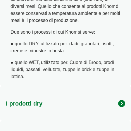
diversi mesi. Quello che consente ai prodotti Knorr di
Ricette a base di cereali
Insaporitori
essere conservati a temperatura ambiente e per molti
mesi è il processo di produzione.
Le ricette di Chiara Maci per Knorr
Due sono i processi di cui Knorr si serve:
● quello DRY, utilizzato per: dadi, granulari, risotti,
Consigli del mestiere
creme e minestre in busta
● quello WET, utilizzato per: Cuore di Brodo, brodi
liquidi, passati, vellutate, zuppe in brick e zuppe in
lattina.
I prodotti dry
Si conservano grazie alla disidratazione, un
processo naturale, utilizzato tradizionalmente da