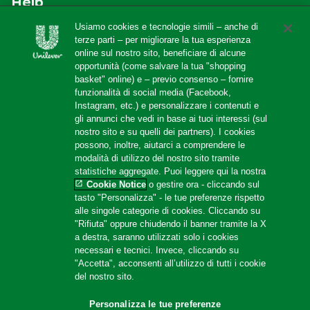
Europeo 828/2014, sono adatti al consumo di
Help
Landmarkfarm” alcune delle aziende agricole più
soggetti affetti da celiachia. Knorr ha deciso di
rigorose nell’attuazione di pratiche sostenibili. Ad
Usiamo cookies e tecnologie simili – anche di
F.A.Q
stringere una partnership con Associazione Italiana
terze parti – per migliorare la tua esperienza
oggi abbiamo circa 50 Landmarkfarm nel mondo, di
Celiachia (AIC). La “Spiga barrata” verrà apposta su
online sul nostro sito, beneficiare di alcune
Localizzatore di negozi
cui 2 in Italia: una nella provincia di Piacenza, per la
opportunità (come salvare la tua "shopping
alcuni prodotti Knorr per permettere al consumatore
produzione di pomodoro, l’altra nella provincia di
Contattaci
basket" online) e – previo consenso – fornire
di individuare velocemente ed inequivocabilmente i
Pavia, per la produzione di riso. Questo è motivo di
funzionalità di social media (Facebook,
Amazon Store
prodotti senza glutine al momento dell’acquisto.
Instagram, etc.) e personalizzare i contenuti e
grande orgoglio per il nostro territorio.
gli annunci che vedi in base ai tuoi interessi (sul
nostro sito e su quelli dei partners). I cookies
possono, inoltre, aiutarci a comprendere le
Follow us
100% ingredienti naturali
modalità di utilizzo del nostro sito tramite
statistiche aggregate. Puoi leggere qui la nostra
Il claim 100% ingredienti naturali è regolamentato,
Cookie Notice
o gestire ora - cliccando sul
all’interno di Unilever, dallo «Unilever natural claims
tasto "Personalizza" - le tue preferenze rispetto
alle singole categorie di cookies. Cliccando su
for food» Per riportatre tale claim il prodotto deve
"Rifiuta" oppure chiudendo il banner tramite la X
effettivamente contenere solo ingredienti naturali,
a destra, saranno utilizzati solo i cookies
dunque NON Conservanti / NON Coloranti / NON
necessari e tecnici. Invece, cliccando su
Location
Ingredienti modificati chimicamente (esempio grassi
"Accetta", acconsenti all’utilizzo di tutti i cookie
del nostro sito.
idrogenati, OGM, amidi modificati chimicamente…).
Italy
Change Location
Personalizza le tue preferenze