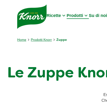
Skip to:
Main content
Footer
Ricette
Prodotti
Su di noi
Home
Prodotti Knorr
Zuppe
Le Zuppe Knor
Es
Che