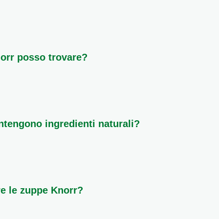
e Knorr sono pensate per essere pronte in pochi minuti, ideali p
 sono pronte da servire.
norr posso trovare?
 di zuppe, incluse vellutate cremose, minestre liofilizzate, e zu
r ogni gusto e necessità.
ntengono ingredienti naturali?
nare ingredienti di qualità per le sue minestre e zuppe, offrend
ovenienza.
e le zuppe Knorr?