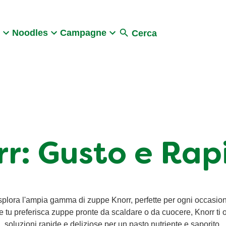
Search
Noodles
Campagne
Cerca
r: Gusto e Rapi
plora l'ampia gamma di zuppe Knorr, perfette per ogni occasio
 tu preferisca zuppe pronte da scaldare o da cuocere, Knorr ti o
soluzioni rapide e deliziose per un pasto nutriente e saporito.