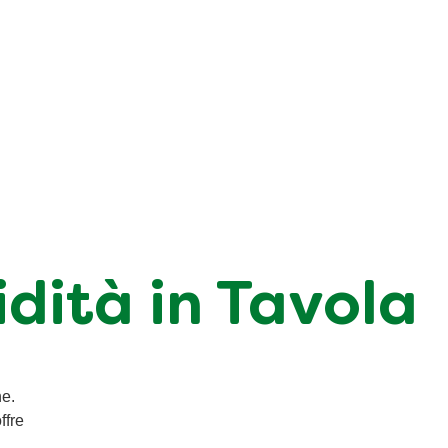
dità in Tavola
ne.
ffre