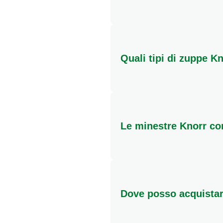
Sì, molte delle nostre zupp
gustoso. Basta scaldarle e
Quali tipi di zuppe K
Knorr offre una vasta gamma
lattina. Troverai opzioni pe
Le minestre Knorr co
Knorr si impegna a selezio
gusto e attenzione alla pr
Dove posso acquistar