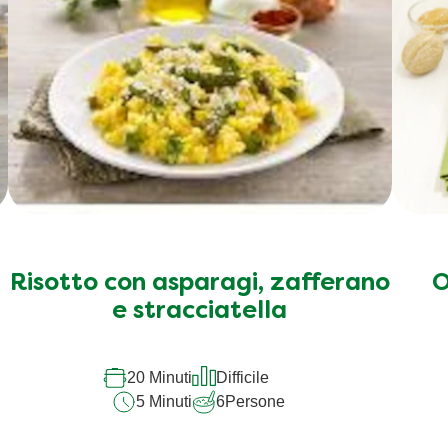
Risotto con asparagi, zafferano
O
e stracciatella
20 Minuti
Difficile
5 Minuti
6
Persone