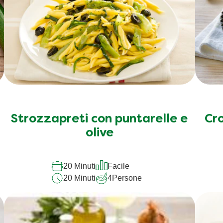
Strozzapreti con puntarelle e
Cr
olive
20 Minuti
Facile
20 Minuti
4
Persone