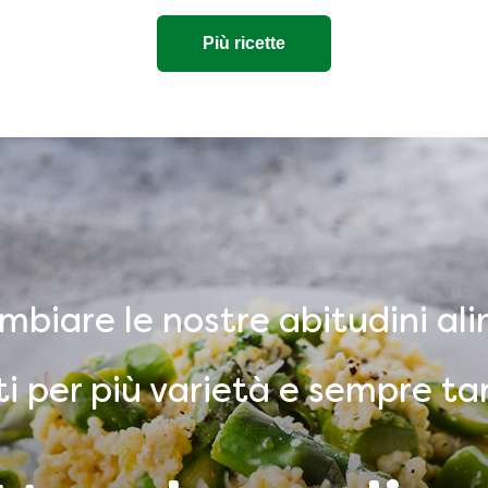
Più ricette
iare le nostre abitudini ali
ti per più varietà e sempre ta