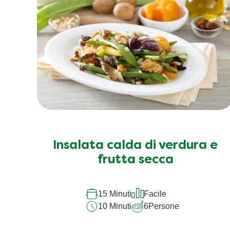
Insalata calda di verdura e
frutta secca
15 Minuti
Facile
10 Minuti
6
Persone