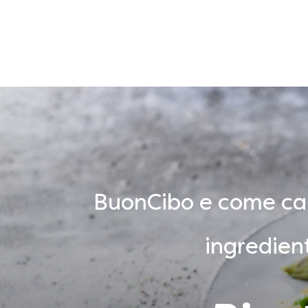
BuonCibo e come camb
ingredien