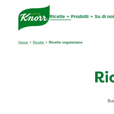
Skip to:
Main content
Footer
Ricette
Prodotti
Su di noi
Home
Ricette
Ricette vegetariane
Ri
Buo