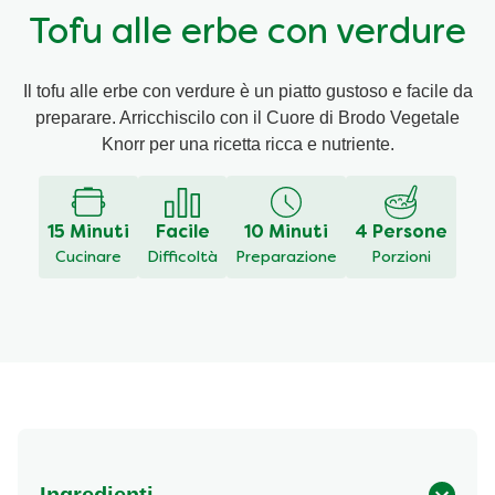
Tofu alle erbe con verdure
Ricette a base di cereali
Insaporitori
Il tofu alle erbe con verdure è un piatto gustoso e facile da
Le ricette di Chiara Maci per Knorr
preparare. Arricchiscilo con il Cuore di Brodo Vegetale
Knorr per una ricetta ricca e nutriente.
Consigli del mestiere
15 Minuti
Facile
10 Minuti
4 Persone
Cucinare
Difficoltà
Preparazione
Porzioni