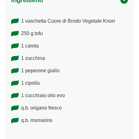
Ingredienti
1 vaschetta Cuore di Brodo Vegetale Knorr
250 g tofu
1 carota
1 zucchina
1 peperone giallo
1 cipolla
1 cucchiaio olio evo
q.b. origano fresco
q.b. rosmarino