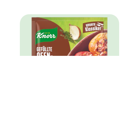
Knorr Fix Gefüllte Ofen-Paprika 43 g