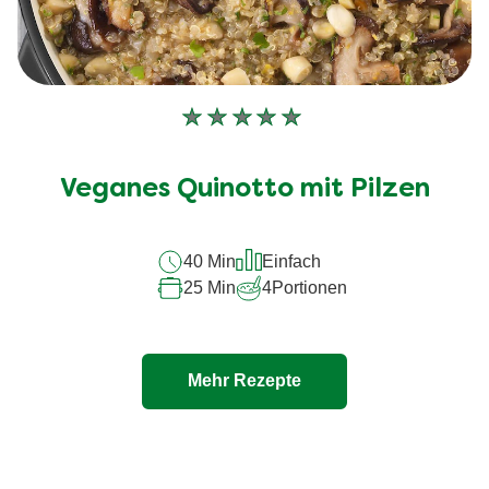
Keine
Bewertungen
für
Veganes Quinotto mit Pilzen
dieses
recipe
40 Min
Einfach
abgegeben
25 Min
4
Portionen
Mehr Rezepte