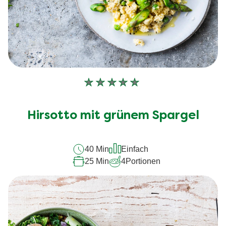
Keine
Bewertungen
für
Hirsotto mit grünem Spargel
dieses
recipe
40 Min
Einfach
abgegeben
25 Min
4
Portionen