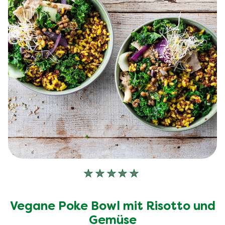
Keine
Bewertungen
für
Vegane Poke Bowl mit Risotto und
dieses
Gemüse