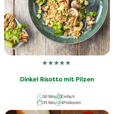
Keine
Bewertungen
für
Dinkel Risotto mit Pilzen
dieses
recipe
50 Min
Einfach
abgegeben
35 Min
4
Portionen