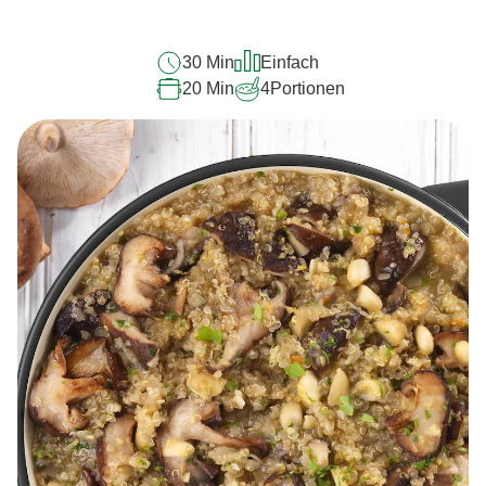
recipe
abgegeben
30 Min
Einfach
20 Min
4
Portionen