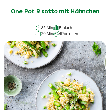
Bewertungen
für
One Pot Risotto mit Hähnchen
dieses
recipe
35 Min
Einfach
abgegeben
20 Min
4
Portionen