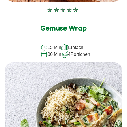
Keine
Bewertungen
für
Gemüse Wrap
dieses
recipe
15 Min
Einfach
abgegeben
00 Min
4
Portionen