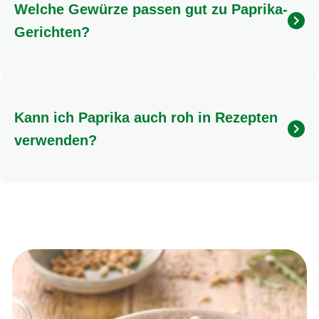
Welche Gewürze passen gut zu Paprika-
Zwiebeln füllen. Probiere am besten gleich unser
Knorr Fix für gefüllte Ofen-Paprika aus. Dann einfach
Gerichten?
im Ofen backen, bis die Paprika geröstet und die
Füllung gar ist. Ein echter Klassiker!
Paprika harmoniert wunderbar mit vielen Gewürzen.
Klassiker sind Salz, Pfeffer, Knoblauch und
Zwiebeln. Für eine mediterrane Note passen Kräuter
Kann ich Paprika auch roh in Rezepten
wie Oregano und Basilikum. Wenn du es exotischer
magst, probiere Kreuzkümmel oder Koriander. Du
verwenden?
kannst Paprika aber auch super mit Knorr Aromat
würzen.
Ja, Paprika schmeckt auch roh fantastisch! Sie
eignen sich hervorragend für Salate, Dips oder als
Snack. Schneide sie in Streifen oder Würfel und
genieße den frischen, süßlichen Geschmack. Roh ist
Paprika auch eine tolle Quelle für Vitamin C.