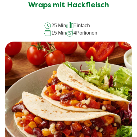
für
Wraps mit Hackfleisch
dieses
recipe
25 Min
Einfach
abgegeben
15 Min
4
Portionen