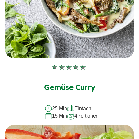
Keine
Bewertungen
für
Gemüse Curry
dieses
recipe
25 Min
Einfach
abgegeben
15 Min
4
Portionen