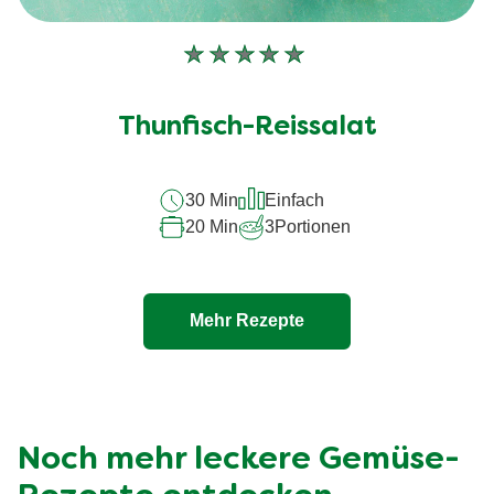
Keine
Bewertungen
für
Thunfisch-Reissalat
dieses
recipe
30 Min
Einfach
abgegeben
20 Min
3
Portionen
Mehr Rezepte
Noch mehr leckere Gemüse-