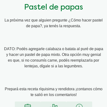
Pastel de papas
Organic stock pots
Organic stock pots
La próxima vez que alguien pregunte ¿Cómo hacer pastel
Gravy pots
Gravy pots
de papa?, ya tenés la respuesta.
Soup
Soup
DATO: Podés agregarle calabaza o batata al puré de papa
Aromat
Aromat
y hacer un pastel de papa mixto. Otra opción muy genial
es que, si no consumís carne, podés reemplazarla por
Pasta
Pasta
lentejas, dígale si a las legumbres.
Prepará esta receta ríquisima y rendidora ¡contanos cómo
te salió en los comentarios!