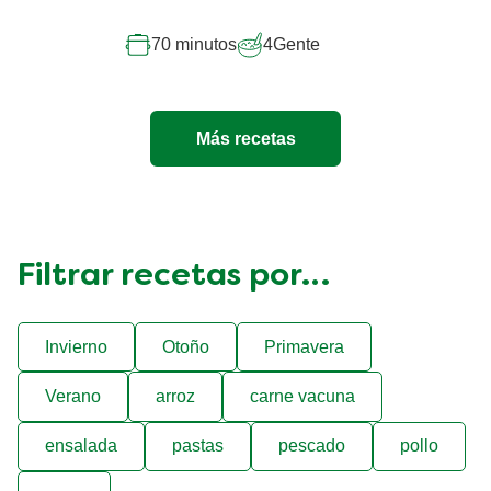
70 minutos
4
Gente
Más recetas
Filtrar recetas por…
Invierno
Otoño
Primavera
Verano
arroz
carne vacuna
ensalada
pastas
pescado
pollo