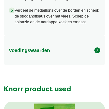
Bereid de Knorr Stroganoffsaus volgens de
aanwijzingen op de verpakking.
Verdeel de medaillons over de borden en schenk
de stroganoffsaus over het vlees. Schep de
spinazie en de aardappelkoekjes ernaast.
Voedingswaarden
Vet (g)
455.29 kcal
Vezel (g)
5.82 g
Knorr product used