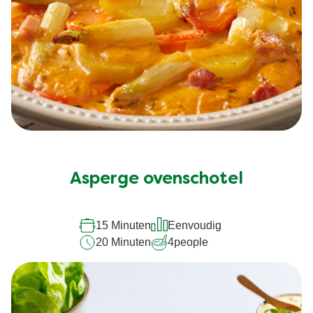
Geen
beoordelingen
ingediend
Asperge ovenschotel
voor
deze
15 Minuten
Eenvoudig
recipe
20 Minuten
4
people