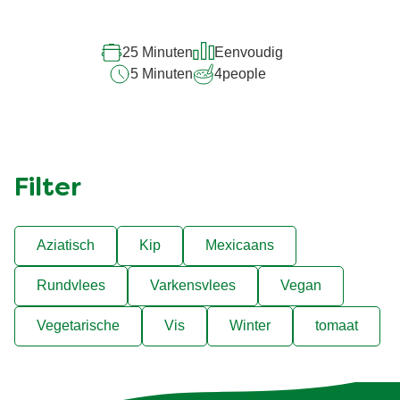
Geen
beoordelingen
ingediend
Asperges met basilicumsaus en
voor
serranoham
deze
recipe
25 Minuten
Eenvoudig
5 Minuten
4
people
Filter
Aziatisch
Kip
Mexicaans
Rundvlees
Varkensvlees
Vegan