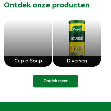
Beoordelingen (0)
Vragen
Wees de eerste om te
beoordelen.
Schrijf een recensie
Een vraag stellen