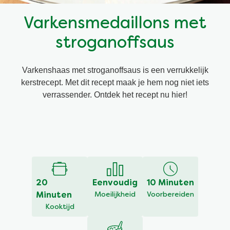
Snel en makkelijk
Mixen
Terugroepactie Basilicum Roomsaus
Varkensmedaillons met
stroganoffsaus
Vegetarisch
Smaakmakers
Varkenshaas met stroganoffsaus is een verrukkelijk
Wereldkeukens
Sauzen en Jus
kerstrecept. Met dit recept maak je hem nog niet iets
verrassender. Ontdek het recept nu hier!
Soepen
Schrijf een
Een vraag
recensie
stellen
Geen
beoordelingen
Kant-en-klaar
ingediend
voor
Good Snacks
deze
recipe
20
Eenvoudig
10 Minuten
Minuten
Moeilijkheid
Voorbereiden
Kooktijd