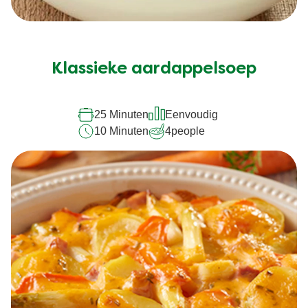
Geen
beoordelingen
ingediend
Klassieke aardappelsoep
voor
deze
25 Minuten
Eenvoudig
recipe
10 Minuten
4
people