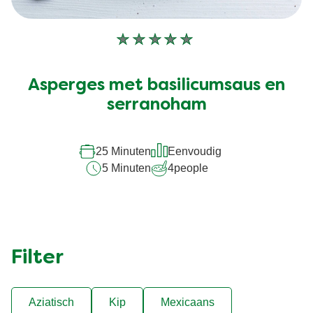
Geen
beoordelingen
ingediend
Asperges met basilicumsaus en
voor
deze
serranoham
recipe
25 Minuten
Eenvoudig
5 Minuten
4
people
Filter
Aziatisch
Kip
Mexicaans