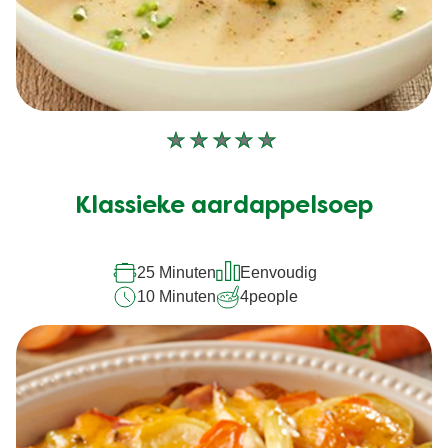
Geen
beoordelingen
ingediend
Klassieke aardappelsoep
voor
deze
recipe
25 Minuten
Eenvoudig
10 Minuten
4
people