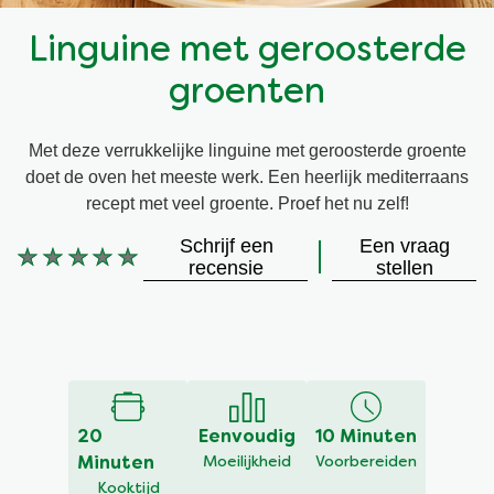
Snel en makkelijk
Mixen
Terugroepactie Basilicum Roomsaus
Linguine met geroosterde
groenten
Vegetarisch
Smaakmakers
Met deze verrukkelijke linguine met geroosterde groente
Wereldkeukens
Sauzen en Jus
doet de oven het meeste werk. Een heerlijk mediterraans
recept met veel groente. Proef het nu zelf!
Soepen
Schrijf een
Een vraag
Geen
recensie
stellen
beoordelingen
Kant-en-klaar
ingediend
voor
deze
Good Snacks
recipe
20
Eenvoudig
10 Minuten
Minuten
Moeilijkheid
Voorbereiden
Kooktijd