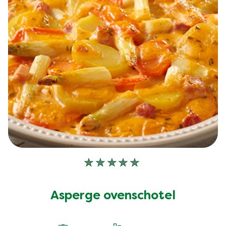
Geen
beoordelingen
ingediend
Asperge ovenschotel
voor
deze
recipe