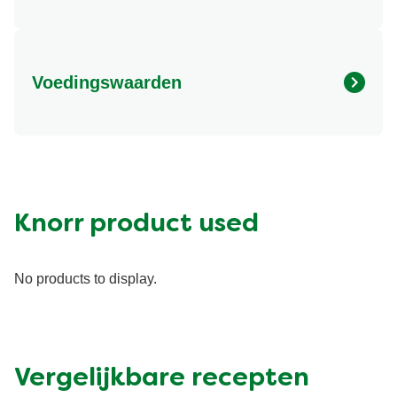
Voedingswaarden
Vet (g)
317.409 kcal
Vezel (g)
4.282 g
Knorr product used
No products to display.
Vergelijkbare recepten