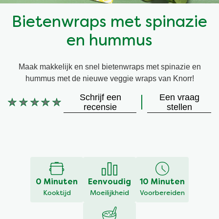
Snel en makkelijk
Mixen
Terugroepactie Basilicum Roomsaus
Bietenwraps met spinazie
en hummus
Vegetarisch
Smaakmakers
Maak makkelijk en snel bietenwraps met spinazie en
Wereldkeukens
Sauzen en Jus
hummus met de nieuwe veggie wraps van Knorr!
Schrijf een
Een vraag
Soepen
recensie
stellen
Geen
beoordelingen
Kant-en-klaar
ingediend
voor
deze
Good Snacks
recipe
0 Minuten
Eenvoudig
10 Minuten
Kooktijd
Moeilijkheid
Voorbereiden