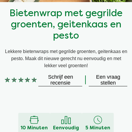
Snel en makkelijk
Mixen
Terugroepactie Basilicum Roomsaus
Bietenwrap met gegrilde
groenten, geitenkaas en
Vegetarisch
Smaakmakers
pesto
Wereldkeukens
Sauzen en Jus
Lekkere bietenwraps met gegrilde groenten, geitenkaas en
pesto. Maak dit nieuwe gerecht nu eenvoudig en met
Soepen
lekker veel groenten!
Schrijf een
Een vraag
Kant-en-klaar
recensie
stellen
Geen
beoordelingen
Good Snacks
ingediend
voor
deze
recipe
10 Minuten
Eenvoudig
5 Minuten