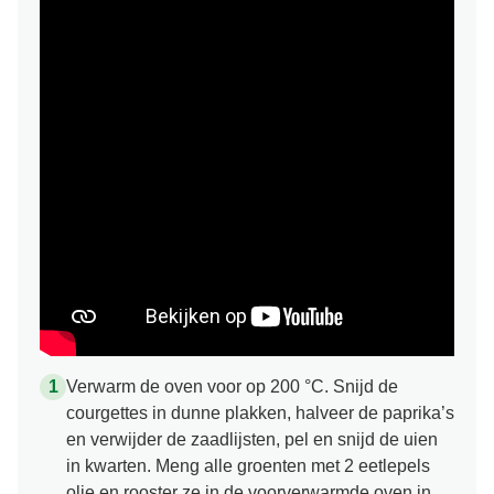
Verwarm de oven voor op 200 °C. Snijd de
courgettes in dunne plakken, halveer de paprika’s
en verwijder de zaadlijsten, pel en snijd de uien
in kwarten. Meng alle groenten met 2 eetlepels
olie en rooster ze in de voorverwarmde oven in