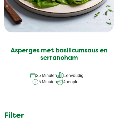
Asperges met basilicumsaus en
serranoham
25 Minuten
Eenvoudig
5 Minuten
4
people
Filter