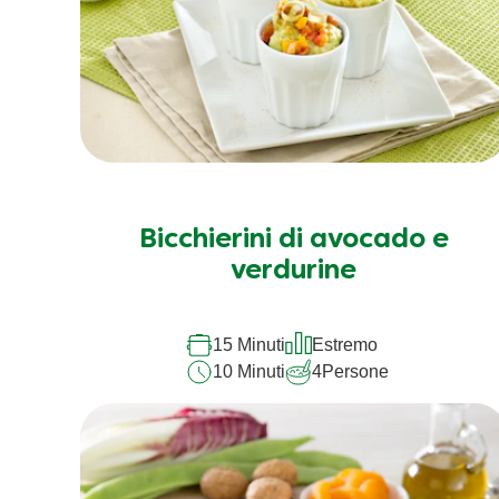
Bicchierini di avocado e
verdurine
15 Minuti
Estremo
10 Minuti
4
Persone