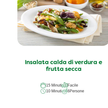
Insalata calda di verdura e
frutta secca
15 Minuti
Facile
10 Minuti
6
Persone