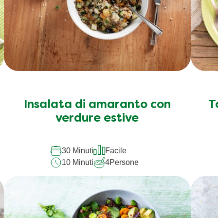
Insalata di amaranto con
T
verdure estive
30 Minuti
Facile
10 Minuti
4
Persone