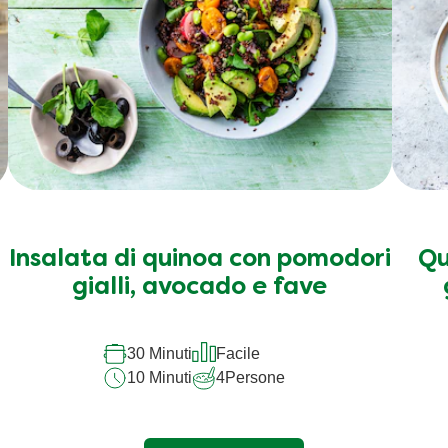
Insalata di quinoa con pomodori
Qu
gialli, avocado e fave
30 Minuti
Facile
10 Minuti
4
Persone