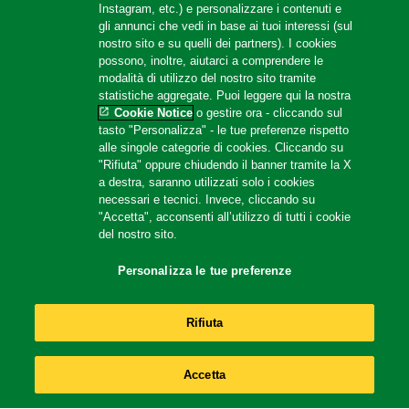
PRIVACY NOTICE
Instagram, etc.) e personalizzare i contenuti e
gli annunci che vedi in base ai tuoi interessi (sul
Cookie Settings
nostro sito e su quelli dei partners). I cookies
Privacy Policy Social Media
possono, inoltre, aiutarci a comprendere le
modalità di utilizzo del nostro sito tramite
Info e note legali
statistiche aggregate. Puoi leggere qui la nostra
Cookie Notice
o gestire ora - cliccando sul
Site Map
tasto "Personalizza" - le tue preferenze rispetto
alle singole categorie di cookies. Cliccando su
"Rifiuta" oppure chiudendo il banner tramite la X
Help
a destra, saranno utilizzati solo i cookies
necessari e tecnici. Invece, cliccando su
"Accetta", acconsenti all’utilizzo di tutti i cookie
F.A.Q
del nostro sito.
Localizzatore di negozi
Personalizza le tue preferenze
Contattaci
Amazon Store
Rifiuta
Follow us
Accetta