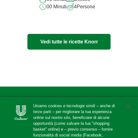
00 Minuti
4
Persone
Vedi tutte le ricette Knorr
Usiamo cookies e tecnologie simili – anche di
Legal
terze parti – per migliorare la tua esperienza
online sul nostro sito, beneficiare di alcune
Accessibilità
opportunità (come salvare la tua "shopping
basket" online) e – previo consenso – fornire
Cookie Notice
funzionalità di social media (Facebook,