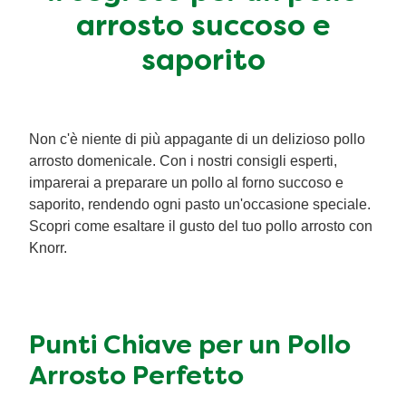
arrosto succoso e
Ricette a base di cereali
Insaporitori
saporito
Le ricette di Chiara Maci per Knorr
Consigli del mestiere
Non c'è niente di più appagante di un delizioso pollo
arrosto domenicale. Con i nostri consigli esperti,
imparerai a preparare un pollo al forno succoso e
saporito, rendendo ogni pasto un'occasione speciale.
Scopri come esaltare il gusto del tuo pollo arrosto con
Knorr.
Punti Chiave per un Pollo
Arrosto Perfetto