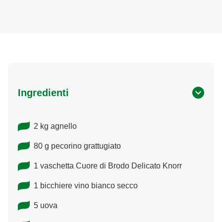
Ricette a base di cereali
Insaporitori
Le ricette di Chiara Maci per Knorr
Consigli del mestiere
Ingredienti
2 kg agnello
80 g pecorino grattugiato
1 vaschetta Cuore di Brodo Delicato Knorr
1 bicchiere vino bianco secco
5 uova