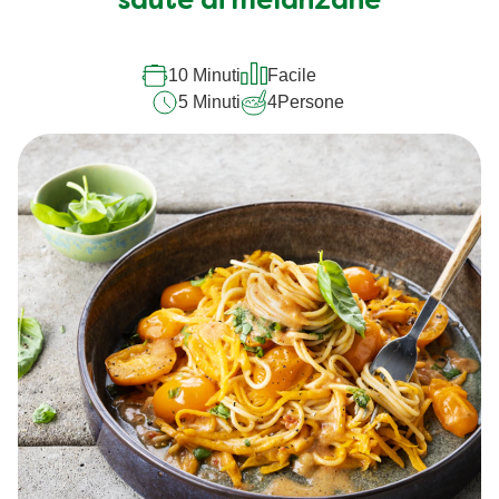
sauté di melanzane
10 Minuti
Facile
5 Minuti
4
Persone