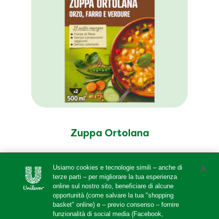
Zuppa Ortolana
Usiamo cookies e tecnologie simili – anche di
terze parti – per migliorare la tua esperienza
online sul nostro sito, beneficiare di alcune
opportunità (come salvare la tua "shopping
basket" online) e – previo consenso – fornire
funzionalità di social media (Facebook,