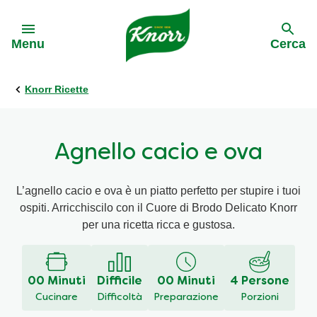
Skip to:
Menu
Cerca
Knorr Ricette
Indietro
Indietro
Indietro
Indietro
Indietro
Tutte le ricette
Tutti prodotti
Su di noi
Asia Noodles
Unlock Your Green Flag
Agnello cacio e ova
Ricette per ingredienti
Risotti
Il nostro impegno
Fusion Noodles
Rigenera le tue vibe
L’agnello cacio e ova è un piatto perfetto per stupire i tuoi
ospiti. Arricchiscilo con il Cuore di Brodo Delicato Knorr
Ricette per portate
Brodi
La nostra storia
Serving Singles
per una ricetta ricca e gustosa.
Ricette per piatti
Zuppe
Il gusto che ti premia
00 Minuti
Difficile
00 Minuti
4 Persone
Ricette vegetariane
Purè
Knorr Noodles 2026
Cucinare
Difficoltà
Preparazione
Porzioni