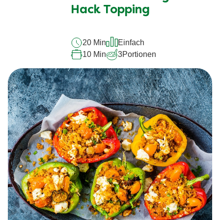
dieses
Hack Topping
recipe
abgegeben
20 Min
Einfach
10 Min
3
Portionen