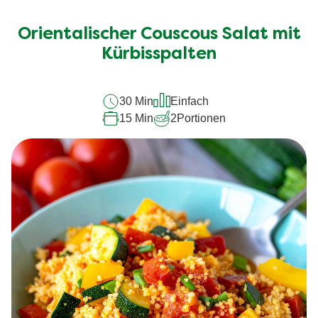
Bewertungen
für
Orientalischer Couscous Salat mit
dieses
Kürbisspalten
recipe
abgegeben
30 Min
Einfach
15 Min
2
Portionen