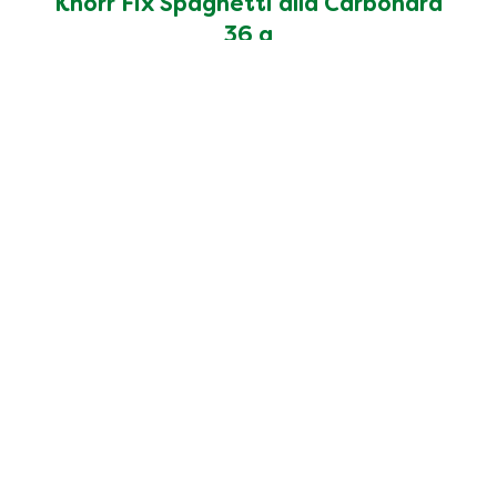
Knorr Fix Spaghetti alla Carbonara
36 g