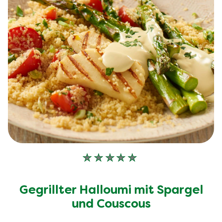
Bewertungen.
Keine
Bewertungen
für
Gegrillter Halloumi mit Spargel
dieses
und Couscous
recipe