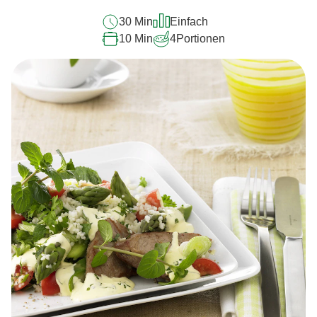
abgegeben
30 Min
Einfach
10 Min
4
Portionen