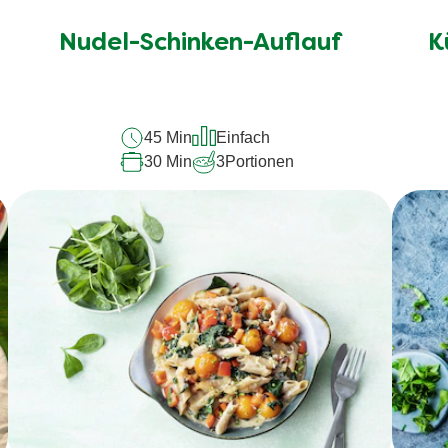
Bewertungen
für
Nudel-Schinken-Auflauf
K
dieses
recipe
abgegeben
45 Min
Einfach
30 Min
3
Portionen