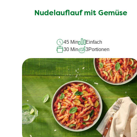
Bewertungen
für
Nudelauflauf mit Gemüse
dieses
recipe
abgegeben
45 Min
Einfach
30 Min
3
Portionen