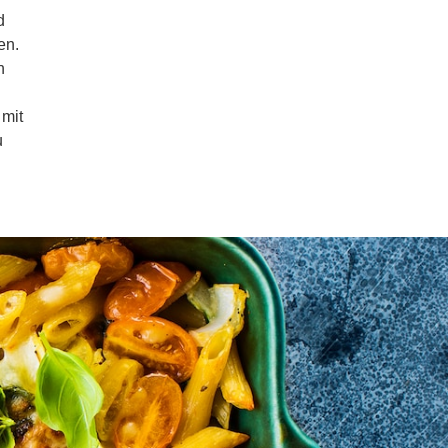
d
en.
n
mit
u