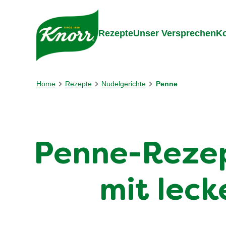
Gehe zu:
Inhalt
Footer
Suc
Rezepte
Unser Versprechen
Ko
Home
Rezepte
Nudelgerichte
Penne
Penne-Rezep
mit lec