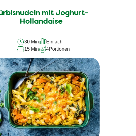
Bewertungen
für
ürbisnudeln mit Joghurt-
dieses
Hollandaise
recipe
abgegeben
30 Min
Einfach
15 Min
4
Portionen