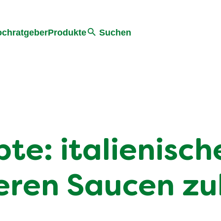
he
chratgeber
Produkte
Suchen
te: italienisch
keren Saucen zu