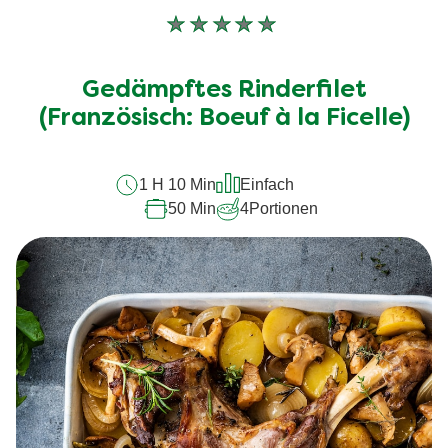
Keine
Bewertungen
für
Gedämpftes Rinderfilet
dieses
(Französisch: Boeuf à la Ficelle)
recipe
abgegeben
1 H 10 Min
Einfach
50 Min
4
Portionen