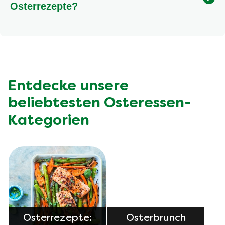
bleibt. Frohe Ostern und viel Spaß beim Kochen!
Häufig gestellte Fragen
zum Osteressen
Was ist ein typisches Osteressen in
Deutschland?
In Deutschland gibt es viele Traditionen für das
Osteressen. Oft werden Lammgerichte, Fisch oder
auch herzhafte Braten serviert. Zum Osterbrunch
Wie plane ich ein Ostermenü für viele
gehören häufig Eier, frische Brote und süße
Gebäcke. Entdecke unsere vielfältigen
für klassische
Gäste?
und moderne Ideen.