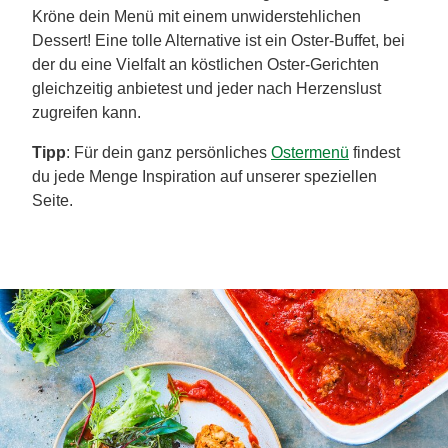
So gelingen dir die besten
Ostermenüs & Oster-
Buffets
Mache Ostern zu einem echten Festtag, indem du am
Ostersonntag oder Ostermontag ein liebevoll
zusammengestelltes Ostermenü servierst. Beginne
mit einer leichten Vorspeise wie einer Suppe oder
einem frischen Salat, gefolgt von einem Hauptgericht
mit feinen Zutaten, das das Fest gebührend würdigt.
Kröne dein Menü mit einem unwiderstehlichen
Dessert! Eine tolle Alternative ist ein Oster-Buffet, bei
der du eine Vielfalt an köstlichen Oster-Gerichten
gleichzeitig anbietest und jeder nach Herzenslust