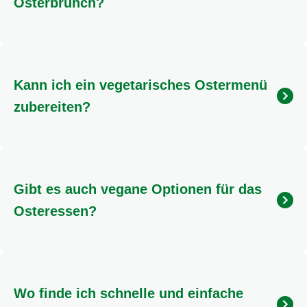
Dein Osterfest voller
Geschmack und Freude
Egal, ob du ein traditionelles Ostermenü, einen
entspannten Osterbrunch oder eine vegetarische oder
vegane Variante planst – mit unseren vielfältigen
Rezepten und Ideen wird dein Osteressen garantiert
ein voller Erfolg. Entdecke neue Rezepte, genieße die
gemeinsame Zeit mit deinen Liebsten und feiere ein
Osterfest, das allen schmeckt und in Erinnerung