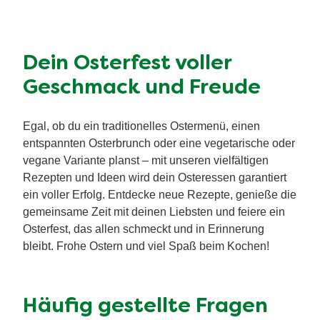
Veganes Ostermenü:
Pflanzliche
Genussmomente
Wer sagt, dass es zu Ostern immer Eier geben muss?
Ostern ist die perfekte Gelegenheit, um am
Ostersonntag oder Ostermontag ein köstliches
veganes Menü zu genießen. Da Ostern im Frühling
liegt, sind viele saisonale Gemüsesorten von Natur
aus vegan und bieten eine wunderbare Basis.
Interpretiere Klassiker neu mit pflanzlichen
Alternativen wie Hülsenfrüchten oder Tofu, und
ersetze Eier in Kuchen oder Desserts einfach durch
vegane Alternativen. So wird dein veganes Osterfest