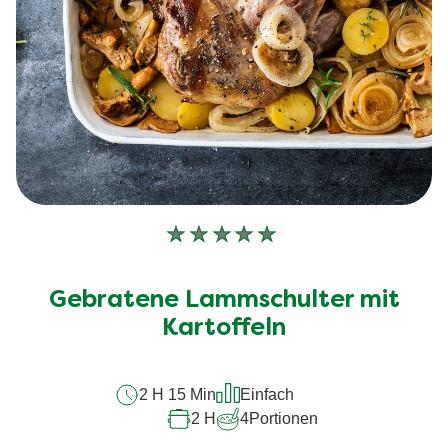
Keine
Bewertungen
für
Gebratene Lammschulter mit
dieses
Kartoffeln
recipe
abgegeben
2 H 15 Min
Einfach
2 H
4
Portionen