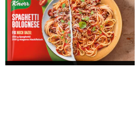
Osterrezepte:
Osterbrunch
Tipps & Ideen
Rezepte
Ostermenü: Die
Rezepte für
besten Rezepte
vegetarische
& Ideen
Ostern