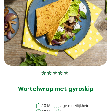
Geen
beoordelingen
ingediend
Wortelwrap met gyroskip
voor
deze
10 Min
lage moeilijkheid
recipe