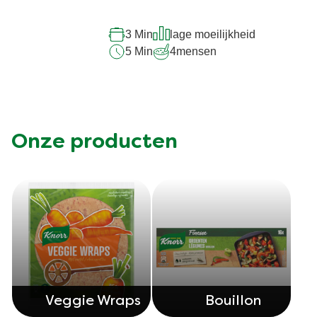
deze
recipe
3 Min
lage moeilijkheid
5 Min
4
mensen
Onze producten
Veggie Wraps
Bouillon