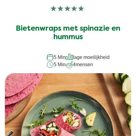
Geen
beoordelingen
ingediend
Bietenwraps met spinazie en
voor
hummus
deze
recipe
5 Min
lage moeilijkheid
5 Min
4
mensen