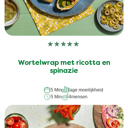
Geen
beoordelingen
ingediend
Wortelwrap met ricotta en
voor
spinazie
deze
recipe
5 Min
lage moeilijkheid
5 Min
4
mensen