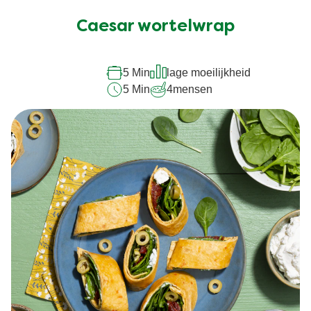
beoordelingen
ingediend
Caesar wortelwrap
voor
deze
5 Min
lage moeilijkheid
recipe
5 Min
4
mensen