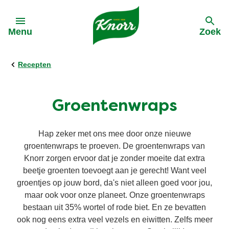
Skip to:
Menu
Zoek
Recepten
terug
terug
terug
terug
Alle producten
Duurzame inkoop
Acties
Alle Recepten
Groentenwraps
Bouillon
Terugroeping saus
Bestebolognaisevanbelgie
Pasta
Hap zeker met ons mee door onze nieuwe
groentenwraps te proeven. De groentenwraps van
Soep
Dinnerdate
Knorr zorgen ervoor dat je zonder moeite dat extra
Soep
beetje groenten toevoegt aan je gerecht! Want veel
groentjes op jouw bord, da's niet alleen goed voor jou,
Groentepasta
Groentepasta
maar ook voor onze planeet. Onze groentenwraps
bestaan uit 35% wortel of rode biet. En ze bevatten
Sauzen
ook nog eens extra veel vezels en eiwitten. Zelfs meer
Snel en makkelijk