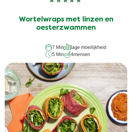
Geen
beoordelingen
ingediend
Wortelwraps met linzen en
voor
oesterzwammen
deze
recipe
7 Min
lage moeilijkheid
5 Min
4
mensen