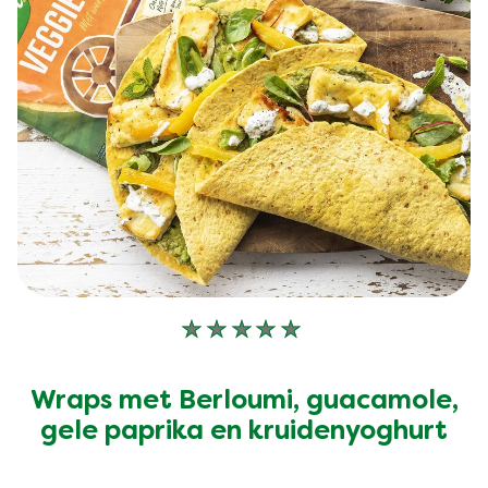
Geen
beoordelingen
ingediend
Wraps met Berloumi, guacamole,
voor
gele paprika en kruidenyoghurt
deze
recipe