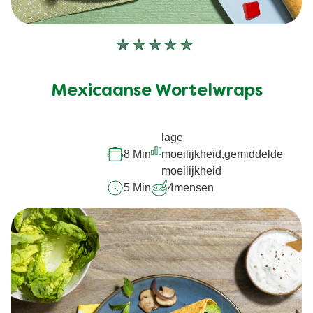
Geen
beoordelingen
ingediend
Mexicaanse Wortelwraps
voor
deze
lage
recipe
8 Min
moeilijkheid,gemiddelde
moeilijkheid
5 Min
4
mensen