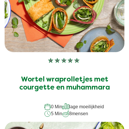
Geen
beoordelingen
ingediend
Wortel wraprolletjes met
voor
courgette en muhammara
deze
recipe
0 Min
lage moeilijkheid
5 Min
8
mensen