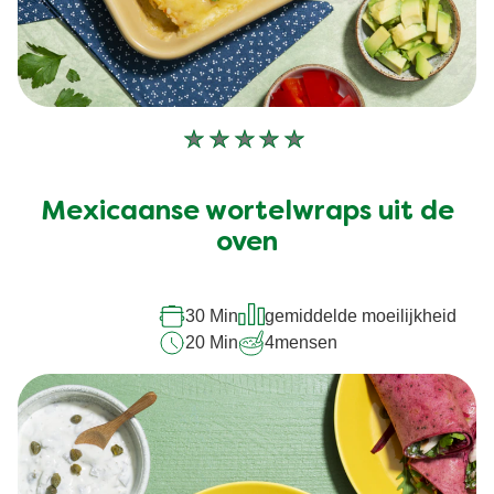
Geen
beoordelingen
ingediend
Mexicaanse wortelwraps uit de
voor
oven
deze
recipe
30 Min
gemiddelde moeilijkheid
20 Min
4
mensen