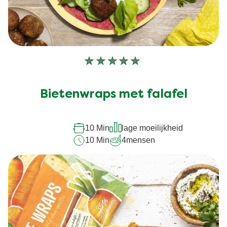
Geen
beoordelingen
ingediend
Bietenwraps met falafel
voor
deze
10 Min
lage moeilijkheid
recipe
10 Min
4
mensen