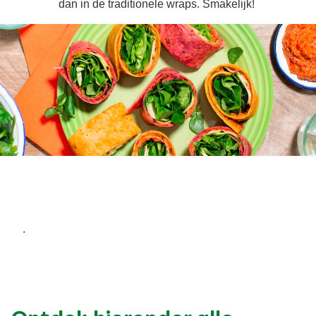
dan in de traditionele wraps. Smakelijk!
Kruiding
Vegetarisch
Groentewraps
Ingrediënten
Kant en Klaar
Groentewraps
Snackpots
Gelegenheden
.