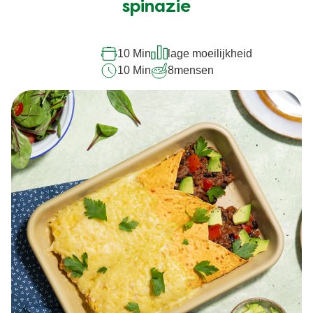
voor
spinazie
deze
recipe
10 Min
lage moeilijkheid
10 Min
8
mensen