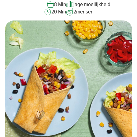
8 Min
lage moeilijkheid
20 Min
2
mensen