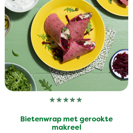
Geen
beoordelingen
ingediend
Bietenwrap met gerookte
voor
makreel