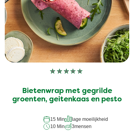
Geen
beoordelingen
ingediend
Bietenwrap met gegrilde
voor
groenten, geitenkaas en pesto
deze
recipe
15 Min
lage moeilijkheid
10 Min
3
mensen