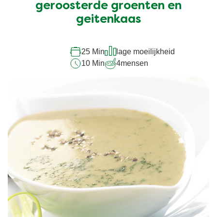
deze
geroosterde groenten en
recipe
geitenkaas
25 Min
lage moeilijkheid
10 Min
4
mensen