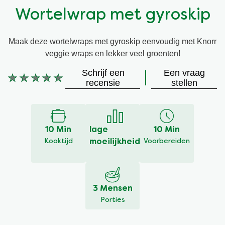
Wortelwrap met gyroskip
Vegetarisch
Kruiding
Maak deze wortelwraps met gyroskip eenvoudig met Knorr
Ingrediënten
Groentewraps
veggie wraps en lekker veel groenten!
Schrijf een
Een vraag
Groentewraps
Kant en Klaar
Geen
recensie
stellen
beoordelingen
ingediend
Gelegenheden
Snackpots
voor
deze
10 Min
lage
10 Min
recipe
Kooktijd
moeilijkheid
Voorbereiden
3 Mensen
Porties