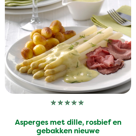
Geen
beoordelingen
ingediend
Asperges met dille, rosbief en
voor
deze
gebakken nieuwe
recipe