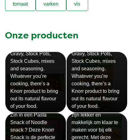
tomaat
varken
vis
Onze producten
Bouillon
Soep
Gravy, Stock Pots,
Gravy, Stock Pots,
Stock Cubes, mixes
Stock Cubes, mixes
and seasoning.
and seasoning.
Whatever you’re
Whatever you’re
cooking, there’s a
cooking, there’s a
Knorr product to bring
Knorr product to bring
out its natural flavour
out its natural flavour
Sauzen
of your food.
of your food.
Snackpots
Onze Knorr sauzen
Zin in een Pasta
zijn lekker en
Snack of Noodle
makkelijk om klaar te
snack ? Deze Knorr
maken voor bij elk
Snack is de perfecte
gerecht. Met deze