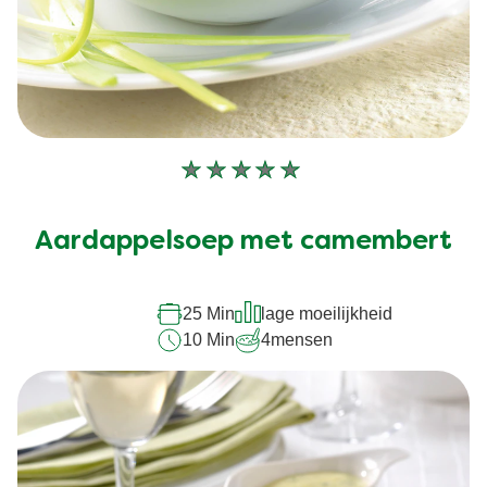
Geen
beoordelingen
ingediend
Aardappelsoep met camembert
voor
deze
recipe
25 Min
lage moeilijkheid
10 Min
4
mensen