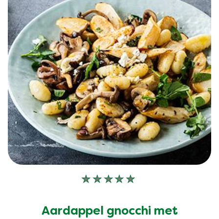
Geen
beoordelingen
ingediend
Aardappel gnocchi met
voor