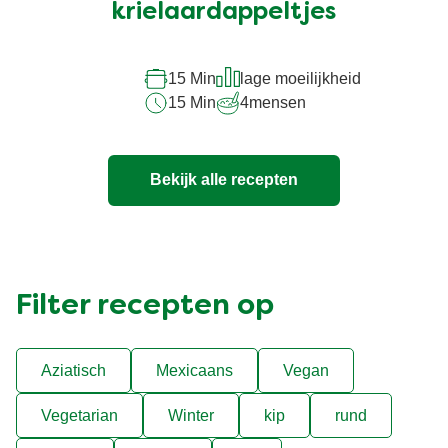
krielaardappeltjes
15 Min
lage moeilijkheid
15 Min
4
mensen
Bekijk alle recepten
Filter recepten op
Aziatisch
Mexicaans
Vegan
Vegetarian
Winter
kip
rund