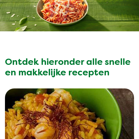
Kruiding
Vegetarisch
Groentewraps
Ingrediënten
Kant en Klaar
Groentewraps
Ontdek hieronder alle snelle
Snackpots
Gelegenheden
en makkelijke recepten