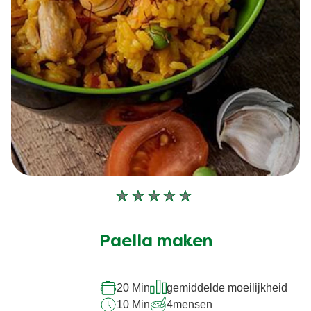
Geen
beoordelingen
ingediend
Paella maken
voor
deze
20 Min
gemiddelde moeilijkheid
recipe
10 Min
4
mensen