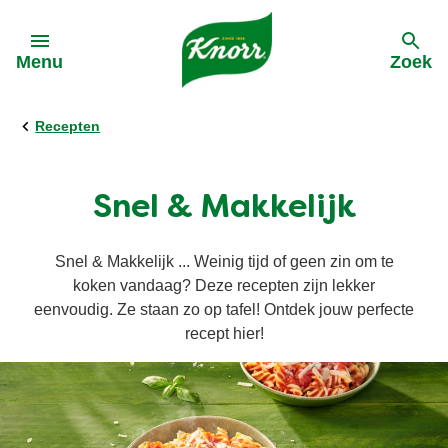
Skip to:
Menu
Zoek
Recepten
terug
terug
terug
terug
Alle producten
Duurzame inkoop
Acties
Alle Recepten
Snel & Makkelijk
Bouillon
Terugroeping saus
Bestebolognaisevanbelgie
Pasta
Snel & Makkelijk ... Weinig tijd of geen zin om te
koken vandaag? Deze recepten zijn lekker
Soep
Dinnerdate
eenvoudig. Ze staan zo op tafel! Ontdek jouw perfecte
Soep
recept hier!
Groentepasta
Groentepasta
Sauzen
Snel en makkelijk