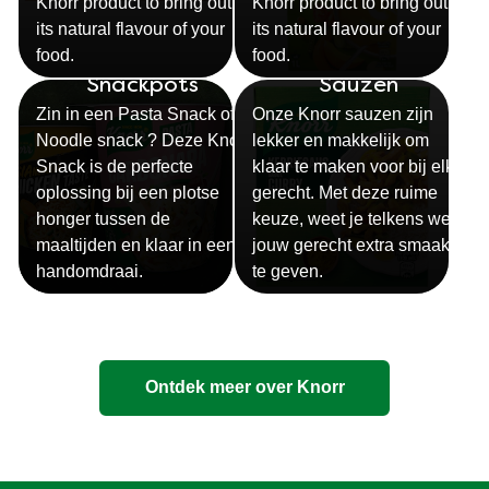
Knorr product to bring out
Knorr product to bring out
its natural flavour of your
its natural flavour of your
food.
food.
Snackpots
Sauzen
Zin in een Pasta Snack of
Onze Knorr sauzen zijn
Noodle snack ? Deze Knorr
lekker en makkelijk om
Snack is de perfecte
klaar te maken voor bij elk
oplossing bij een plotse
gerecht. Met deze ruime
honger tussen de
keuze, weet je telkens weer
maaltijden en klaar in een
jouw gerecht extra smaak
handomdraai.
te geven.
Ontdek meer over Knorr