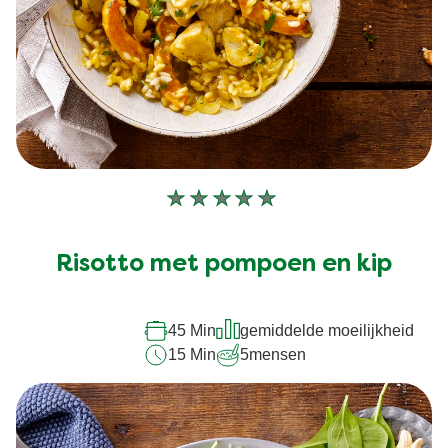
Geen
beoordelingen
ingediend
Risotto met pompoen en kip
voor
deze
45 Min
gemiddelde moeilijkheid
recipe
15 Min
5
mensen