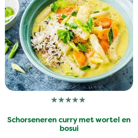
Geen
beoordelingen
ingediend
Schorseneren curry met wortel en
voor
bosui
deze