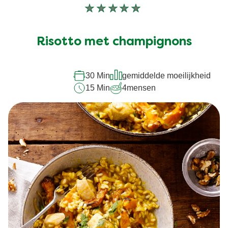
Geen
beoordelingen
ingediend
Risotto met champignons
voor
deze
30 Min
gemiddelde moeilijkheid
recipe
15 Min
4
mensen