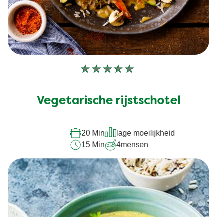
Geen
beoordelingen
ingediend
Vegetarische rijstschotel
voor
deze
20 Min
lage moeilijkheid
recipe
15 Min
4
mensen