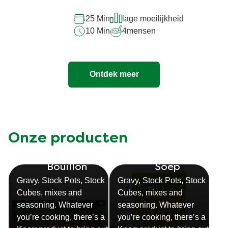
recipe
25 Min
lage moeilijkheid
10 Min
4
mensen
Ontdek meer
Onze producten
Bouillon
Soep
Gravy, Stock Pots, Stock
Gravy, Stock Pots, Stock
Cubes, mixes and
Cubes, mixes and
seasoning. Whatever
seasoning. Whatever
you’re cooking, there’s a
you’re cooking, there’s a