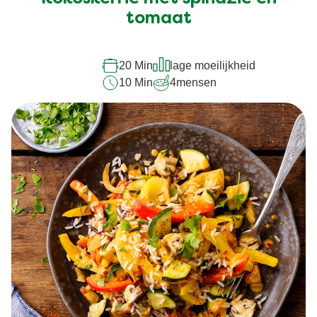
voor
tomaat
deze
recipe
20 Min
lage moeilijkheid
10 Min
4
mensen