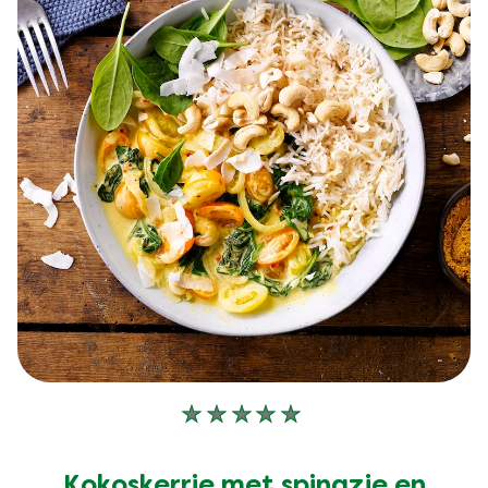
Geen
beoordelingen
ingediend
Kokoskerrie met spinazie en