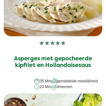
Geen
beoordelingen
ingediend
Asperges met gepocheerde
voor
deze
kipfilet en Hollandaisesaus
recipe
35 Min
gemiddelde moeilijkheid
20 Min
4
mensen