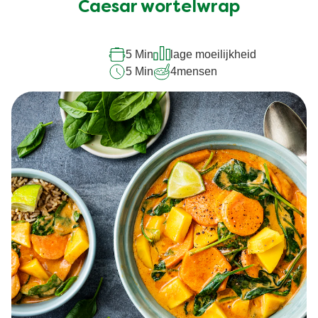
Caesar wortelwrap
voor
deze
recipe
5 Min
lage moeilijkheid
5 Min
4
mensen