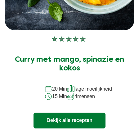
Geen
beoordelingen
ingediend
Curry met mango, spinazie en
voor
deze
kokos
recipe
20 Min
lage moeilijkheid
15 Min
4
mensen
Bekijk alle recepten