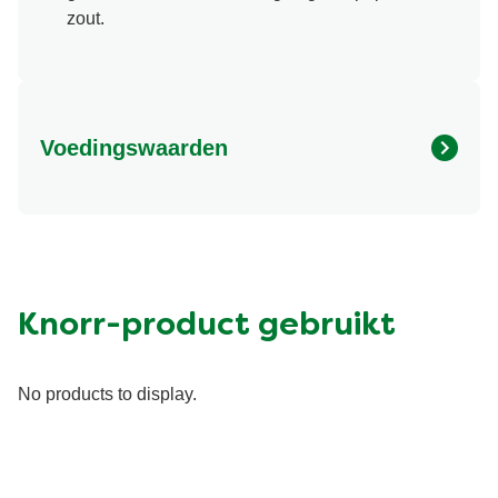
zout.
Voedingswaarden
Energy (kcal)
416.57 kcal
Eiwit (g)
17.84 g
Vet (g)
15.54 g
Suiker (g)
5.52 g
Knorr-product gebruikt
Vezel (g)
3.17 g
No products to display.