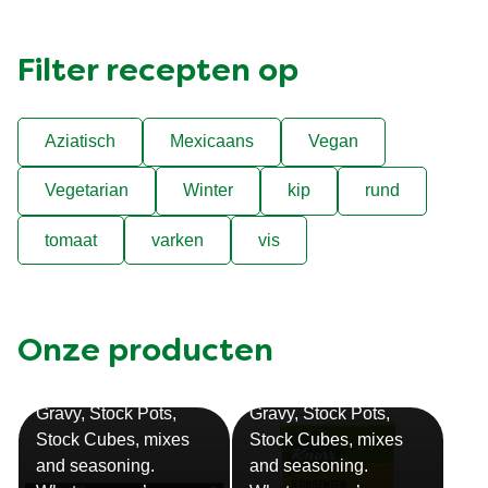
Filter recepten op
Aziatisch
Mexicaans
Vegan
Vegetarian
Winter
kip
rund
tomaat
varken
vis
Onze producten
Bouillon
Soep
Gravy, Stock Pots,
Gravy, Stock Pots,
Stock Cubes, mixes
Stock Cubes, mixes
and seasoning.
and seasoning.