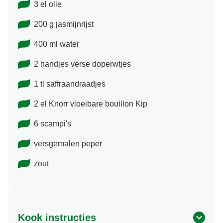
3 el olie
200 g jasmijnrijst
400 ml water
2 handjes verse doperwtjes
1 tl saffraandraadjes
2 el Knorr vloeibare bouillon Kip
6 scampi's
versgemalen peper
zout
Kook instructies