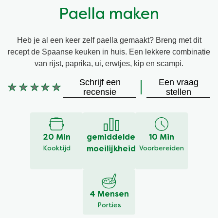
Paella maken
Vegetarisch
Kruiding
Heb je al een keer zelf paella gemaakt? Breng met dit
Ingrediënten
Groentewraps
recept de Spaanse keuken in huis. Een lekkere combinatie
van rijst, paprika, ui, erwtjes, kip en scampi.
Groentewraps
Kant en Klaar
Schrijf een
Een vraag
Geen
recensie
stellen
beoordelingen
Gelegenheden
Snackpots
ingediend
voor
deze
20 Min
gemiddelde
10 Min
recipe
Kooktijd
moeilijkheid
Voorbereiden
4 Mensen
Porties