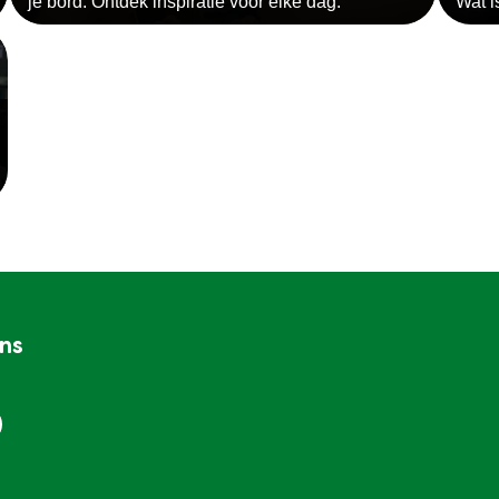
je bord. Ontdek inspiratie voor elke dag.
Wat i
ons