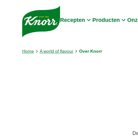
Skip to:
Main content
Footer
Recepten
Producten
Onz
Home
A world of flavour
Over Knorr
De