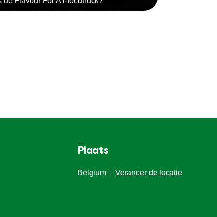
s de Flavour For All-foodtruck?
Plaats
Belgium
Verander de locatie