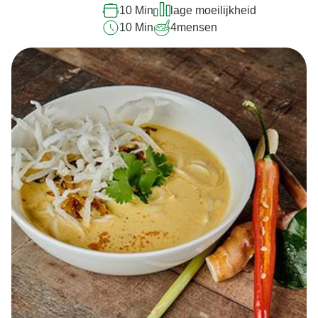
10 Min
lage moeilijkheid
recipe
10 Min
4
mensen