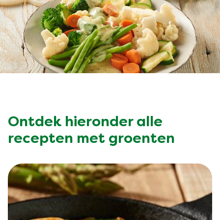
Vegetarisch
Kruiding
Ingrediënten
Groentewraps
Groentewraps
Kant en Klaar
Gelegenheden
Snackpots
Ontdek hieronder alle
recepten met groenten