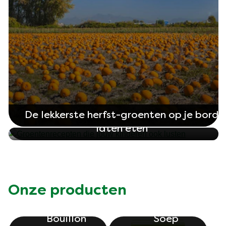
Tips om jouw kinderen meer groenten te
De lekkerste herfst-groenten op je bord
laten eten
Onze producten
Bouillon
Soep