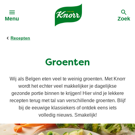
Skip to:
Menu
Zoek
Recepten
terug
terug
terug
terug
Alle Recepten
Alle producten
Duurzame inkoop
Acties
Groenten
Pasta
Bouillon
Terugroeping saus
Bestebolognaisevanbelgie
Wij als Belgen eten veel te weinig groenten. Met Knorr
wordt het echter veel makkelijker je dagelijkse
Soep
Soep
Dinnerdate
gezonde portie binnen te krijgen! Hier vind je lekkere
recepten terug met tal van verschillende groenten. Blijf
bij de eeuwige klassiekers of ontdek eens iets
Groentepasta
Groentepasta
volledig nieuws. Smakelijk!
Snel en makkelijk
Sauzen