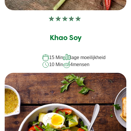
Geen
beoordelingen
ingediend
Khao Soy
voor
deze
15 Min
lage moeilijkheid
recipe
10 Min
4
mensen