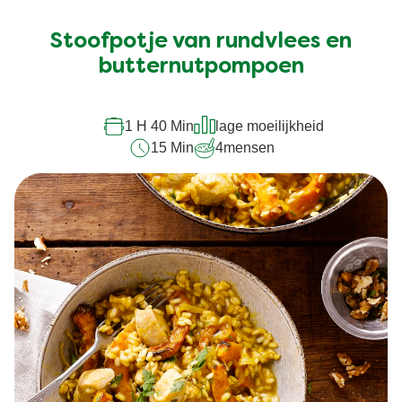
beoordelingen
ingediend
Stoofpotje van rundvlees en
voor
butternutpompoen
deze
recipe
1 H 40 Min
lage moeilijkheid
15 Min
4
mensen