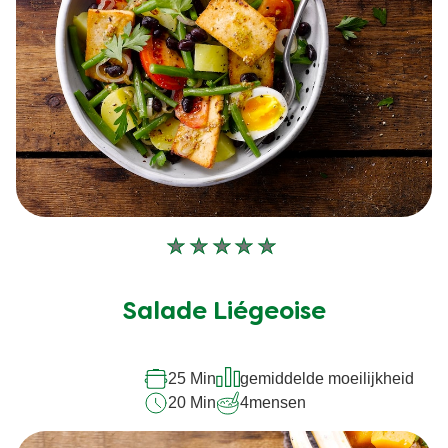
Geen
beoordelingen
ingediend
Salade Liégeoise
voor
deze
25 Min
gemiddelde moeilijkheid
recipe
20 Min
4
mensen