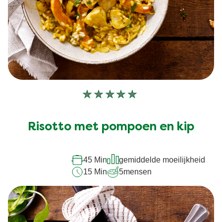
Geen
beoordelingen
ingediend
Risotto met pompoen en kip
voor
deze
45 Min
gemiddelde moeilijkheid
recipe
15 Min
5
mensen