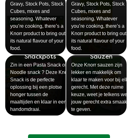
Gravy, Stock Pots, Stock
Gravy, Stock Pots, Stock
Cubes, mixes and
Cubes, mixes and
seasoning. Whatever
seasoning. Whatever
you’re cooking, there’s a
you’re cooking, there’s a
Knorr product to bring out
Knorr product to bring out
its natural flavour of your
its natural flavour of your
food.
food.
Snackpots
Sauzen
Zin in een Pasta Snack of
Onze Knorr sauzen zijn
Noodle snack ? Deze Knorr
lekker en makkelijk om
Snack is de perfecte
klaar te maken voor bij elk
oplossing bij een plotse
gerecht. Met deze ruime
honger tussen de
keuze, weet je telkens weer
maaltijden en klaar in een
jouw gerecht extra smaak
handomdraai.
te geven.