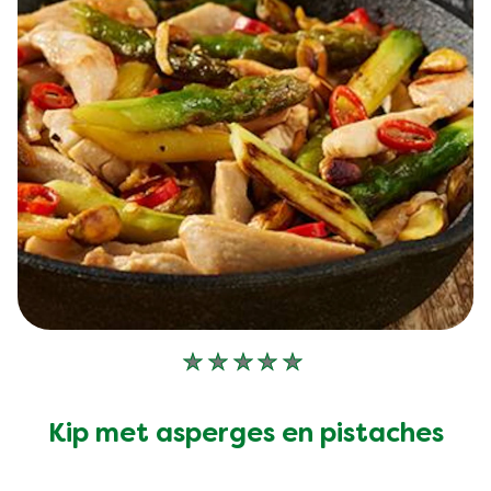
Geen
beoordelingen
ingediend
Kip met asperges en pistaches
voor
deze