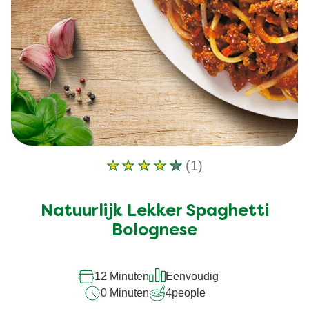
(1)
De
gemiddelde
beoordeling
Natuurlijk Lekker Spaghetti
van
Bolognese
deze
Natuurlijk
12 Minuten
Eenvoudig
Lekker
0 Minuten
4
people
Spaghetti