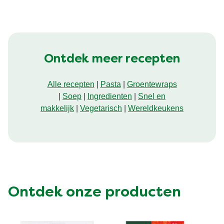
Bolognese
is
4.0
van
de
Ontdek meer recepten
5
op
Alle recepten
|
Pasta
|
Groentewraps
basis
|
Soep
|
Ingredienten
|
Snel en
makkelijk
|
Vegetarisch
|
Wereldkeukens
van
1
beoordelingen.
Ontdek onze producten