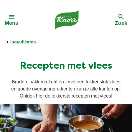
Skip to:
Menu
Zoek
terug
terug
terug
terug
terug
Ingrediënten
Alle Recepten
Alle Producten
Alle Kooktips
Ontdek Knorr
Alle Acties
Recepten met vlees
Pasta
Cup a Soup
Asperges
Onze-purpose
Cup A Soup
Braden, bakken of grillen - met een lekker stuk vlees
en goede overige ingredienten kun je alle kanten op.
Groentewraps
Groentepasta's
Groente
Geschiedenis van Knorr
Ontdek hier de lekkerste recepten met vlees!
Soep
Groentewraps
Vegetarisch
Reclames Knorr
Ingredienten
Wereldgerechten
Vegan
Duurzame inkoop