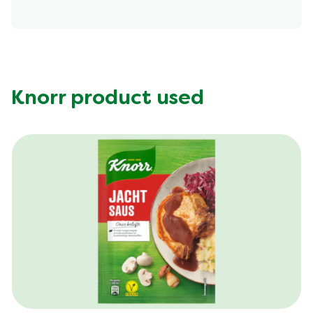
Vet (g)
878.368 kcal
Vezel (g)
12.423 g
Knorr product used