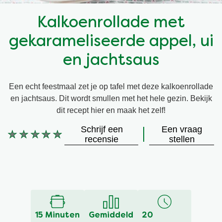
Snel en makkelijk
Mixen
Terugroepactie Basilicum Roomsaus
Kalkoenrollade met
gekarameliseerde appel, ui
Vegetarisch
Smaakmakers
en jachtsaus
Wereldkeukens
Sauzen en Jus
Een echt feestmaal zet je op tafel met deze kalkoenrollade
en jachtsaus. Dit wordt smullen met het hele gezin. Bekijk
Soepen
dit recept hier en maak het zelf!
Schrijf een
Een vraag
Kant-en-klaar
Geen
recensie
stellen
beoordelingen
ingediend
Good Snacks
voor
deze
recipe
15 Minuten
Gemiddeld
20