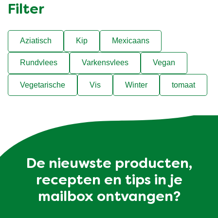
Filter
Aziatisch
Kip
Mexicaans
Rundvlees
Varkensvlees
Vegan
Vegetarische
Vis
Winter
tomaat
De nieuwste producten,
recepten en tips in je
mailbox ontvangen?