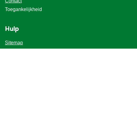
Contact
Toegankelijkheid
Hulp
Sitemap
Inschrijven
Veel Gestelde Vragen
Voor Professionals
Volg ons
Locatie