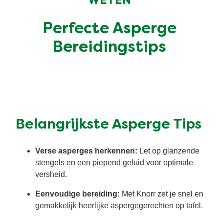
WETEN
Snel en makkelijk
Mixen
Terugroepactie Basilicum Roomsaus
Perfecte Asperge
Vegetarisch
Smaakmakers
Bereidingstips
Wereldkeukens
Sauzen en Jus
Soepen
Belangrijkste Asperge Tips
Kant-en-klaar
Verse asperges herkennen:
Let op glanzende
Good Snacks
stengels en een piepend geluid voor optimale
versheid.
Eenvoudige bereiding:
Met Knorr zet je snel en
gemakkelijk heerlijke aspergegerechten op tafel.