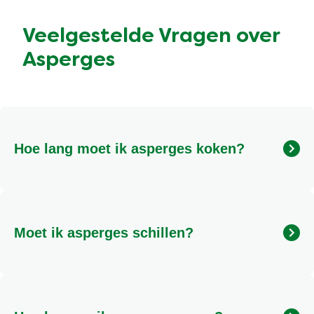
Veelgestelde Vragen over
Asperges
Hoe lang moet ik asperges koken?
De kooktijd van asperges hangt af van de dikte.
Witte asperges kook je gemiddeld 8-10 minuten,
gevolgd door 10 minuten nagaren in het hete water.
Moet ik asperges schillen?
Groene asperges zijn sneller gaar, meestal 3-5
minuten.
Witte asperges moeten altijd geschild worden,
beginnend ongeveer 2 cm onder het kopje en schil
naar beneden. Groene asperges hoeven meestal