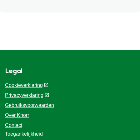
Ja, je kunt asperges invriezen. Schil ze eerst en
blancheer ze kort (ongeveer 2-4 minuten) voordat je
ze invriest. Zo behouden ze hun smaak en textuur
beter na het ontdooien.
Legal
Cookieverklaring
Privacyverklaring
Gebruiksvoorwaarden
Over Knorr
Contact
Toegankelijkheid