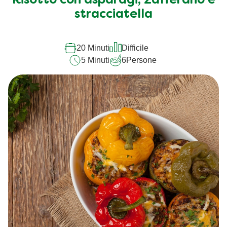
Risotto con asparagi, zafferano e
stracciatella
20 Minuti
Difficile
5 Minuti
6
Persone