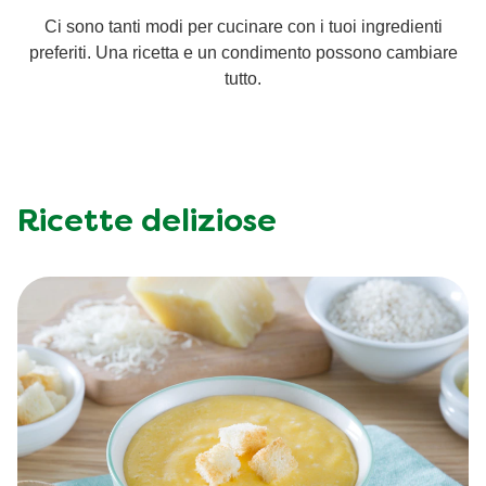
Ci sono tanti modi per cucinare con i tuoi ingredienti
Ricette a base di cereali
Insaporitori
preferiti. Una ricetta e un condimento possono cambiare
tutto.
Le ricette di Chiara Maci per Knorr
Consigli del mestiere
Ricette deliziose