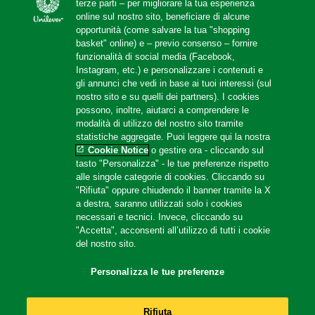
terze parti – per migliorare la tua esperienza
online sul nostro sito, beneficiare di alcune
opportunità (come salvare la tua "shopping
basket" online) e – previo consenso – fornire
funzionalità di social media (Facebook,
Instagram, etc.) e personalizzare i contenuti e
gli annunci che vedi in base ai tuoi interessi (sul
nostro sito e su quelli dei partners). I cookies
possono, inoltre, aiutarci a comprendere le
modalità di utilizzo del nostro sito tramite
statistiche aggregate. Puoi leggere qui la nostra
Cookie Notice
o gestire ora - cliccando sul
tasto "Personalizza" - le tue preferenze rispetto
Legal
alle singole categorie di cookies. Cliccando su
"Rifiuta" oppure chiudendo il banner tramite la X
a destra, saranno utilizzati solo i cookies
Accessibilità
necessari e tecnici. Invece, cliccando su
Cookie Notice
"Accetta", acconsenti all’utilizzo di tutti i cookie
del nostro sito.
PRIVACY NOTICE
Cookie Settings
Personalizza le tue preferenze
Privacy Policy Social Media
Info e note legali
Rifiuta