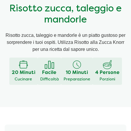
Risotto zucca, taleggio e
Ricette a base di cereali
Insaporitori
mandorle
Le ricette di Chiara Maci per Knorr
Risotto zucca, taleggio e mandorle è un piatto gustoso per
sorprendere i tuoi ospiti. Utilizza Risotto alla Zucca Knorr
Consigli del mestiere
per una ricetta dal sapore unico.
20 Minuti
Facile
10 Minuti
4 Persone
Cucinare
Difficoltà
Preparazione
Porzioni